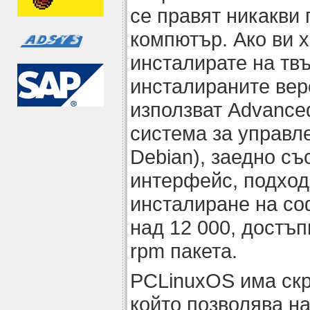
се правят никакви
компютър. Ако ви х
инсталирате на тв
инсталираните вер
използват Advanced
система за управле
Debian), заедно със
интерфейс, подход
инсталиране на со
над 12 000, достъп
rpm пакета.
PCLinuxOS има скри
който позволява н