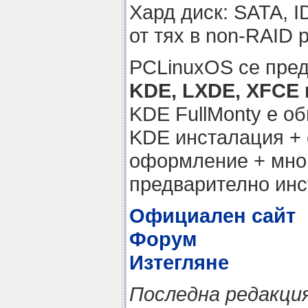
Хард диск: SATA, I
от тях в non-RAID 
PCLinuxOS се пред
KDE, LXDE, XFCE и
KDE FullMonty e о
KDE инсталация + 
оформление + мно
предварително инс
Официален сайт
Форум
Изтегляне
Последна редакция