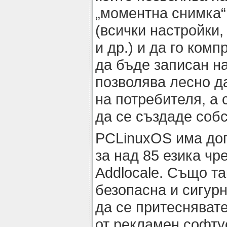
„моментна снимка“
(всички настройки
и др.) и да го комп
да бъде записан н
позволява лесно д
на потребителя, а
да се създаде ​​со
PCLinuxOS има до
за над 85 езика чр
Addlocale. Също т
безопасна и сигурн
да се притеснявате
от рекламен софту