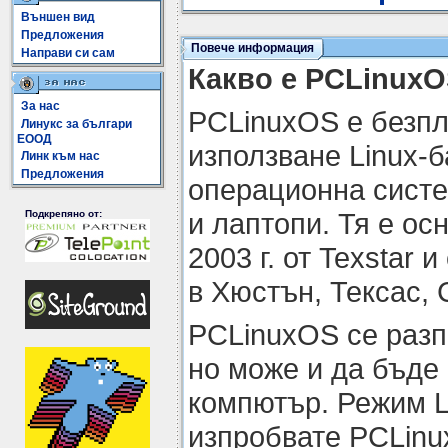
Външен вид
Предложения
Повече информация
Направи си сам
Какво е PCLinux
За нас
PCLinuxOS е безпл
Линукс за българи
ЕООД
използване Linux-
Линк към нас
Предложения
операционна систе
и лаптопи. Тя е ос
Подкрепяно от:
2003 г. от Texstar
в Хюстън, Тексас,
PCLinuxOS се разп
но може и да бъде
компютър. Режим L
изпробвате PCLinu