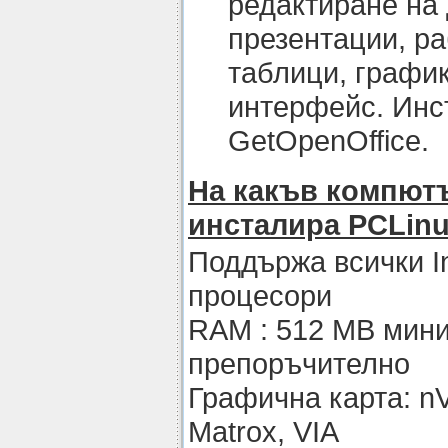
редактиране на 
презентации, ра
таблици, график
интерфейс. Инс
GetOpenOffice.
На какъв компютъ
инсталира PCLin
Поддържа всички In
процесори
RAM : 512 MB мин
препоръчително
Графична карта: nVid
Matrox, VIA