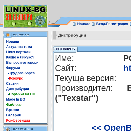
Начало
Вход/Регистрация
Дистрибуции
Новини
Актуална тема
PCLinuxOS
Linux портали
Име:
P
Какво е Линукс?
Въпроси-отговори
Сайт:
h
Форуми
•Трудова борса
Текуща версия:
•
Конкурс
Статии
Производител:
Дистрибуции
•
Поръчка на CD
("Texstar")
Made In BG
Файлове
Връзки
Галерия
Конференции
<< Open