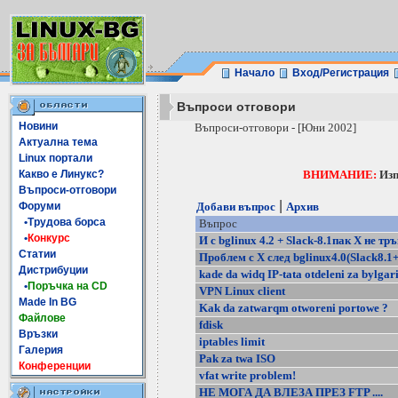
Начало
Вход/Регистрация
Въпроси отговори
Новини
Въпроси-отговори - [Юни 2002]
Актуална тема
Linux портали
Какво е Линукс?
ВНИМАНИЕ:
Изп
Въпроси-отговори
|
Форуми
Добави въпрос
Архив
•Трудова борса
Въпрос
•
Конкурс
И с bglinux 4.2 + Slack-8.1пак Х не тр
Статии
Проблем с Х след bglinux4.0(Slack8.
Дистрибуции
kade da widq IP-tata otdeleni za bylgar
•
Поръчка на CD
VPN Linux client
Made In BG
Kak da zatwarqm otworeni portowe ?
Файлове
fdisk
Връзки
iptables limit
Галерия
Pak za twa ISO
Конференции
vfat write problem!
НЕ МОГА ДА ВЛЕЗА ПРЕЗ FTP ....