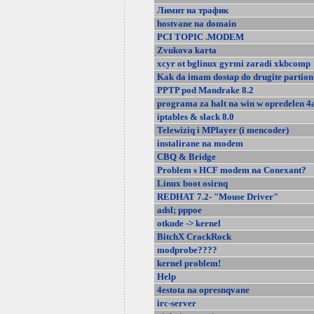
Лимит на трафик
hostvane na domain
PCI TOPIC .MODEM
Zvukova karta
xcyr ot bglinux gyrmi zaradi xkbcomp
Kak da imam dostap do drugite partion
PPTP pod Mandrake 8.2
programa za halt na win w opredelen 4
iptables & slack 8.0
Telewiziq i MPlayer (i mencoder)
instalirane na modem
CBQ & Bridge
Problem s HCF modem na Conexant?
Linux boot osirnq
REDHAT 7.2- "Mouse Driver"
adsl; pppoe
otkude -> kernel
BitchX CrackRock
modprobe????
kernel problem!
Help
4estota na opresnqvane
irc-server