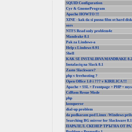
SQUID Configuration
Cyr & GnomeProgram
Apache HOWTO !!!
XINE - kak da si pusna film ot hard dis
sors
NTFS Read only problem4e
Mandrake 8.1
Pak za Lindows-a
Help s Lindows 0.91
Shell
KAK SE INSTALIRVA MANDRAKE 8.
Instalaciq na Slack 8.1
Zasto Slackware?
php v freehosting ?
Open Office 1.0 i ??? v KIRILICA !!!
Apache + SSL + Frontpage + PHP + mys
CdRom Resue Mode
php
konqueror
dial-up problem
da podkaram pod Linux -Windows pril
Searching BG mirror for Slackware 8.1 
ПАРАЛЕЛ. СКЕНЕР ТРЪГНА ОТ РА
Problem s Permedia 1