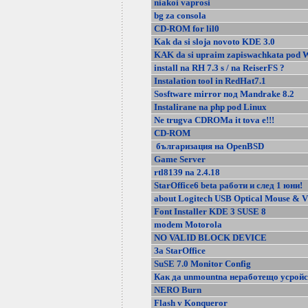
niakoi vaprosi
bg za consola
CD-ROM for lil0
Kak da si sloja novoto KDE 3.0
KAK da si upraim zapiswachkata pod
install na RH 7.3 s / na ReiserFS ?
Instalation tool in RedHat7.1
Sosftware mirror под Mandrake 8.2
Instalirane na php pod Linux
Ne trugva CDROMa it tova e!!!
CD-ROM
българизация на OpenBSD
Game Server
rtl8139 na 2.4.18
StarOffice6 beta работи и след 1 юни!
about Logitech USB Optical Mouse & VI
Font Installer KDE 3 SUSE 8
modem Motorola
NO VALID BLOCK DEVICE
За StarOffice
SuSE 7.0 Monitor Config
Как да unmountna неработещо усройс
NERO Burn
Flash v Konqueror