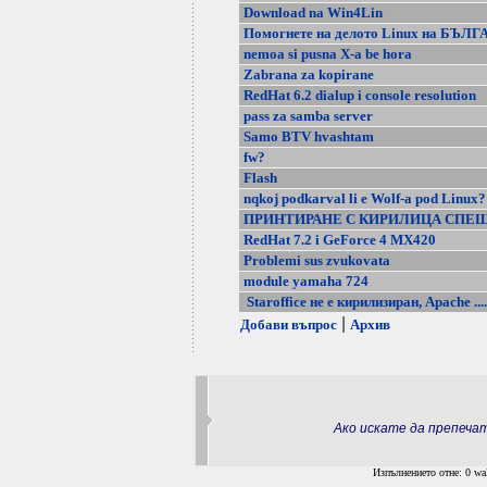
Download na Win4Lin
Помогнете на делото Linux на БЪЛ
nemoa si pusna X-a be hora
Zabrana za kopirane
RedHat 6.2 dialup i console resolution
pass za samba server
Samo BTV hvashtam
fw?
Flash
nqkoj podkarval li e Wolf-a pod Linux?
ПРИНТИРАНЕ С КИРИЛИЦА СПЕ
RedHat 7.2 i GeForce 4 MX420
Problemi sus zvukovata
module yamaha 724
Staroffice не е кирилизиран, Apachе ....
|
Добави въпрос
Архив
Ако искате да препеч
Изпълнението отне: 0 wal