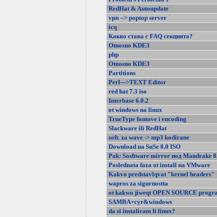
RedHat & Autoupdate
vpn --> poptop server
icq
Какво става с FAQ секцията?
Otnosno KDE3
php
Otnosno KDE3
Partitions
Perl--->TEXT Editor
red hat 7.3 iso
Interbase 6.0.2
ot windows na linux
TrueType fontove i encoding
Slackware ili RedHat
soft. za wave -> mp3 kodirane
Download na SuSe 8.0 ISO
Pak: Sosftware mirror под Mandrake 8
Poslednata faza ot install na VMware
Kakvo predstavlqvat "kernel headers"
wapros za sigurnostta
ot kakwo jiweqt OPEN SOURCE progra
SAMBA+cyr&windows
da si instaliram li linux?