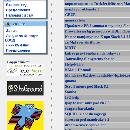
кирилизиране на DeskJet 640c под Ma
Външен вид
aviplay problem4e :)
Предложения
GRUB
Направи си сам
quanta i kde
Проблем с PS/2 мишка и звук под Slac
За нас
Prowerka na bg prawopis w KDE i Open
Линукс за българи
Как се конфигурира Х при Slack 8.1 ?
ЕООД
za Mplayer shriftowe
Линк към нас
MRTG
Предложения
kak se pravi sendmail da relay-va
Journaling file systems choice
Подкрепяно от:
Help-NTFS
KMail+Hotmail
Mandrake 8.2 downloadable->ftp.kde.o
quanta
Scroll mouse pod Slack 8.1
Samba
ISO help
ipop3d user auth pod rh 7.3
seagate barakuda
SQUID --> chashemgr.cgi
surecom pod mandrake 8.2
dreamweaver equivalent