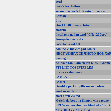
non3
Perl->Text Editor
ne mi otkriva NTFS kato file sistem
Console
Lilo
xine i kirilizirani subtitri
modem
Instalacia na lan card ( CNet 200pro)
dostap do vtori cdrom
SuSe live-eval 8.0
*.ini *.avi movies pod Linux
ИНСТАЛИРАХ СИ ЧИСТО НОВ ХАРД
ipac-ng
Kakva e razlikata mejdu KDE i Gnome
FTP LIIT TOS IPTABLES
Prava za shutdown
SAMBA
SA dict
Greshka pri kompilirane na iadroro
modem sm56
most often visited
Moje li da boot-na i linux i win zaedno
URL'a za download na Madrake *.iso C
XFree86 3 vs. XFree86 4