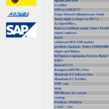
bglinux pod KDE
ic-radius
VPN za LINUX???
Linux Network Administrator Guide
Imam nujda ot shaper za RH 7.x
Za OpenOffice...
Kakva e razlikata mejdy Linux i Free
xmms i mplayer
kmail
connexant HCF USB modem
problem s ipchains - Policy FORWARD
shaper pod debian
БГЛинукс-а прецаква Java-та. Идеи ?
KDE3
ReiserFS ???
Konqueror(HTML) View
Mandrake 8.2 Software lists
Mandrake 8.2 Troubles
VIM - swp
mrtg
MP3Blaster for console
routing
Problem s Win4Lin
e-mail -> sms