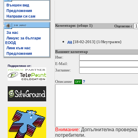
Външен вид
Предложения
Направи си сам
Коментари: (общо 1)
Оценени с
За нас
Линукс за българи
[18-02-2013] {1/Неутрален}
да
ЕООД
Линк към нас
Вашият коментар
Предложения
Име:
E-Mail:
Подкрепяно от:
Заглавие:
Описание:
?
OFF
Внимание:
Допълнителна проверка 
потребители.