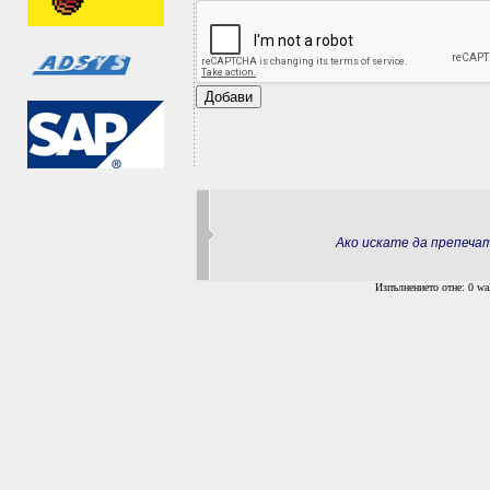
Ако искате да препеч
Изпълнението отне: 0 wal