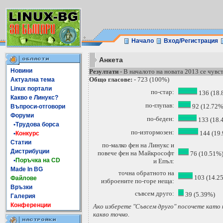
Начало
Вход/Регистрация
Анкета
Новини
Резултати
- В началото на новата 2013 се чувст
Общо гласове:
- 723 (100%)
Актуална тема
Linux портали
по-стар:
136 (18.
Какво е Линукс?
по-глупав:
92 (12.72%
Въпроси-отговори
Форуми
по-беден:
133 (18.
•Трудова борса
по-изтормозен:
144 (19
•
Конкурс
Статии
по-малко фен на Линукс и
Дистрибуции
повече фен на Майкрософт
76 (10.51%
•
Поръчка на CD
и Епъл:
Made In BG
точна обратното на
103 (14.2
Файлове
изброените по-горе неща:
Връзки
съвсем друго:
39 (5.39%)
Галерия
Конференции
Ако изберете "Съвсем друго" посочете като
какво точно.