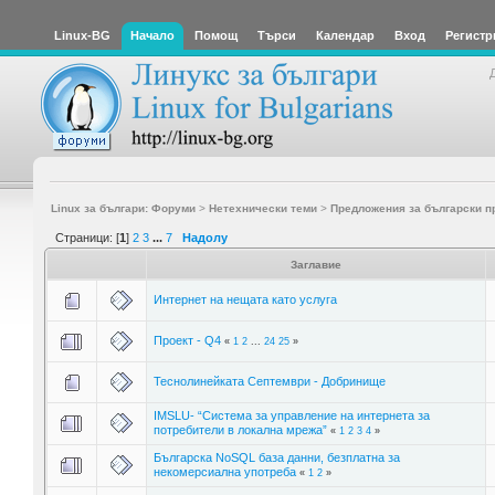
Linux-BG
Начало
Помощ
Търси
Календар
Вход
Регистр
Linux за българи: Форуми
>
Нетехнически теми
>
Предложения за български п
Страници: [
1
]
2
3
...
7
Надолу
Заглавие
Интернет на нещата като услуга
Проект - Q4
«
1
2
...
24
25
»
Теснолинейката Септември - Добринище
IMSLU- “Система за управление на интернета за
потребители в локална мрежа”
«
1
2
3
4
»
Българска NoSQL база данни, безплатна за
некомерсиална употреба
«
1
2
»