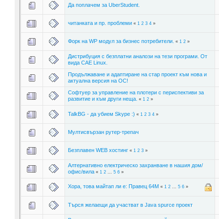
Да поплачем за UberStudent.
читанката и пр. проблеми
«
1
2
3
4
»
Форк на WP модул за бизнес потребители.
«
1
2
»
Дистрибуция с безплатни аналози на тези програми. От
вида CAE Linux.
Продължаване и адаптиране на стар проект към нова и
актуална версия на ОС!
Софтуер за управление на плотери с периспективи за
развитие и към други неща.
«
1
2
»
TalkBG - да убием Skype :)
«
1
2
3
4
»
Мултисвързан рутер-трепач
Безплавен WEB хостинг
«
1
2
3
»
Алтернативно електрическо захранване в нашия дом/
офис/вила
«
1
2
...
5
6
»
Хора, това майтап ли е: Правец 64М
«
1
2
...
5
6
»
Търся желаещи да участват в Java spurce проект