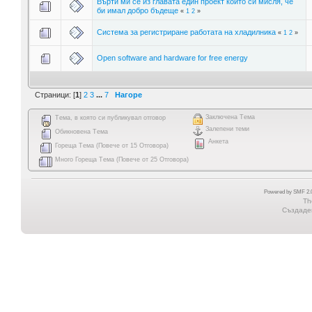
Върти ми се из главата един проект който си мисля, че
би имал добро бъдеще
«
1
2
»
Система за регистриране работата на хладилника
«
1
2
»
Open software and hardware for free energy
Страници: [
1
]
2
3
...
7
Нагоре
Заключена Тема
Тема, в която си публикувал отговор
Залепени теми
Обикновена Тема
Анкета
Гореща Тема (Повече от 15 Отговора)
Много Гореща Тема (Повече от 25 Отговора)
Powered by SMF 2.0
Th
Създаден