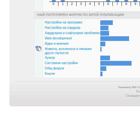
0
1
2
3
4
5
6
7
8
9
НАЙ-ПОПУЛЯРЕН ФОРУМ ПО БРОЙ ПУБЛИКАЦИИ
Настройка на програми
Настройка на хардуер
Хардуерни и софтуерни проблеми
Web development
Идеи и мнения
Живота, вселената и някакви
други глупости
Хумор
Системни настройки
Общ форум
Кошче
Powered by SMF 2.0
Th
Създадена