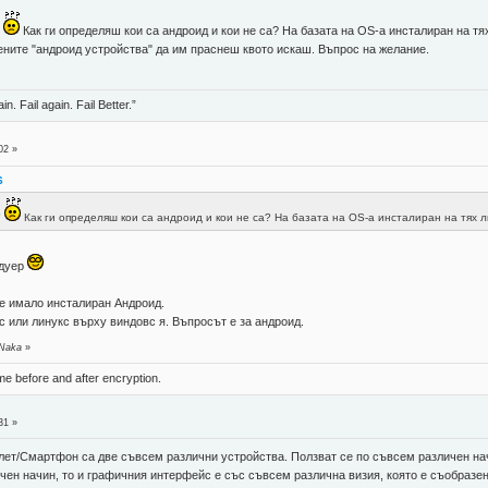
"
Как ги определяш кои са андроид и кои не са? На базата на OS-a инсталиран на тях
ените "андроид устройства" да им праснеш квото искаш. Въпрос на желание.
in. Fail again. Fail Better.”
02 »
6
"
Как ги определяш кои са андроид и кои не са? На базата на OS-a инсталиран на тях л
рдуер
 е имало инсталиран Андроид.
 или линукс върху виндовс я. Въпросът е за андроид.
 Naka
»
ame before and after encryption.
31 »
ет/Смартфон са две съвсем различни устройства. Ползват се по съвсем различен нач
чен начин, то и графичния интерфейс е със съвсем различна визия, която е съобразена