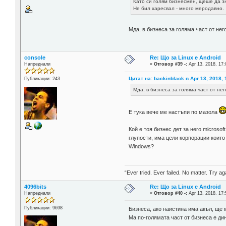
Като си голям бизнесмен, щеше да зн
Не бил харесвал - много меродавно.
Мда, в бизнеса за голяма част от нег
console
Re: Що за Linux е Android
Напреднали
«
Отговор #39 -:
Apr 13, 2018, 17:
Цитат на: backinblack в Apr 13, 2018, 
Публикации: 243
Мда, в бизнеса за голяма част от не
Е тука вече ме настъпи по мазола
Кой е тоя бизнес дет за него micros
глупости, има цели корпорации които
Windows?
“Ever tried. Ever failed. No matter. Try aga
4096bits
Re: Що за Linux е Android
Напреднали
«
Отговор #40 -:
Apr 13, 2018, 17:
Публикации: 9698
Бизнеса, ако наистина има акъл, ще 
Ма по-голямата част от бизнеса е ди