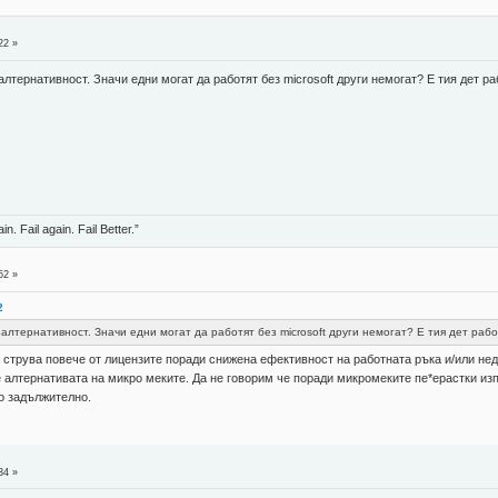
22 »
залтернативност. Значи едни могат да работят без microsoft други немогат? Е тия дет 
in. Fail again. Fail Better.”
52 »
2
езалтернативност. Значи едни могат да работят без microsoft други немогат? Е тия дет ра
 струва повече от лицензите поради снижена ефективност на работната ръка и/или нед
 е алтернативата на микро меките. Да не говорим че поради микромеките пе*ерастки и
о задължително.
34 »