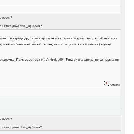
во пречи?
о него с power+vol_up/down?
же. Не заради друго, ами при всякакви такива устройства, разработката на
ери някой "много китайски" таблет, на който да сложиш армбиан (Убунту
удоемко. Пример за това е и Android x86. Това си е андроид, но за нормални
Активен
во пречи?
о него с power+vol_up/down?