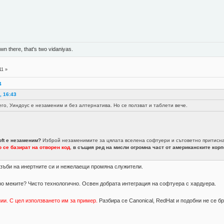
n there, that's two vidaniyas.
11 »
4
, 16:43
него, Уиндоус е незаменим и без алтернатива. Но се ползват и таблети вече.
oft е незаменим?
Изброй незаменимите за цялата вселена софтуери и сътоветно притиснати
 се базират на отворен код
,
в същия ред на мисли огромна част от американските кор
с зъби на инертните си и нежелаещи промяна служители.
ро меките? Чисто технологично. Освен добрата интеграция на софтуера с хардуера.
нии. С цел използването им за пример.
Разбира се Canonical, RedHat и подобни не се бр