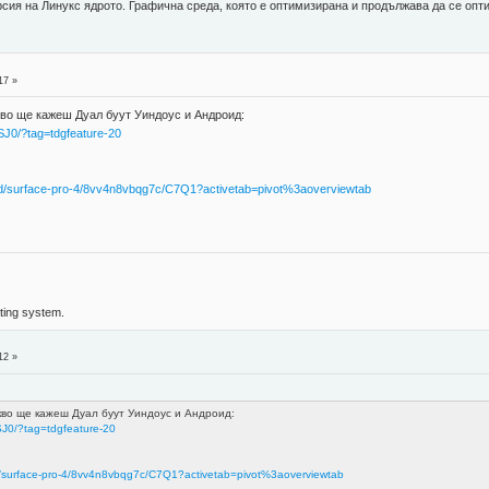
сия на Линукс ядрото. Графична среда, която е оптимизирана и продължава да се оптим
17 »
кво ще кажеш Дуал буут Уиндоус и Андроид:
J0/?tag=tdgfeature-20
e/d/surface-pro-4/8vv4n8vbqg7c/C7Q1?activetab=pivot%3aoverviewtab
ing system.
12 »
акво ще кажеш Дуал буут Уиндоус и Андроид:
J0/?tag=tdgfeature-20
/d/surface-pro-4/8vv4n8vbqg7c/C7Q1?activetab=pivot%3aoverviewtab