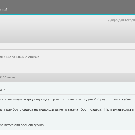
ирай
Добре дошъл/до
ми
>
Що за Linux е Android
5166 пъти)
16 »
ането на линукс върху андроид устройства - най вече падове? Хардуерът им е хубав....
ат само боот лоадера на андроид и да не го закачат(боот лоадера). Нали имаше достъп
ame before and after encryption.