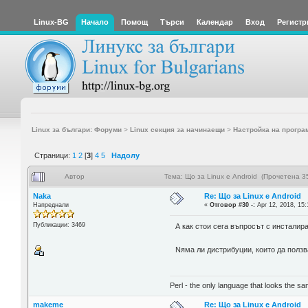
Linux-BG
Начало
Помощ
Търси
Календар
Вход
Регистр
Linux за българи: Форуми
>
Linux секция за начинаещи
>
Настройка на програ
Страници:
1
2
[
3
]
4
5
Надолу
Автор
Тема: Що за Linux е Android (Прочетена 3
Naka
Re: Що за Linux е Android
Напреднали
«
Отговор #30 -:
Apr 12, 2018, 15:
Публикации: 3469
А как стои сега въпросът с инсталир
Nяма ли дистрибуции, които да ползв
Perl - the only language that looks the s
makeme
Re: Що за Linux е Android