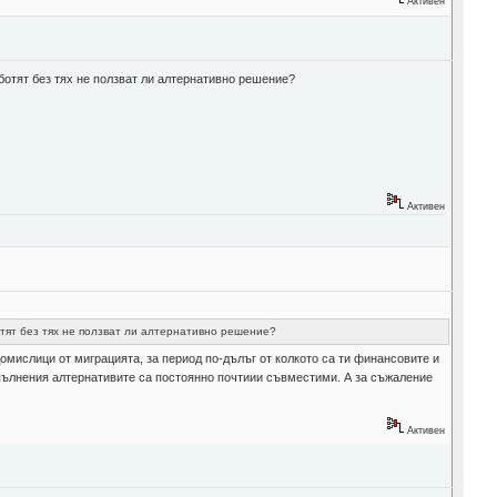
Активен
работят без тях не ползват ли алтернативно решение?
Активен
ботят без тях не ползват ли алтернативно решение?
омислици от миграцията, за период по-дълъг от колкото са ти финансовите и
зпълнения алтернативите са постоянно почтиии съвместими. А за съжаление
Активен