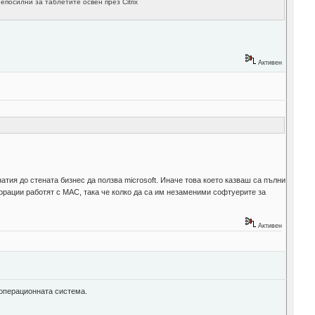
посилни за таблетите освен през Citrix
Активен
атия до стената бизнес да ползва microsoft. Иначе това което казваш са пълни
порации работят с MAC, така че колко да са им незаменими софтуерите за
Активен
 операционната система.