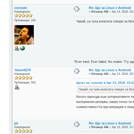
console
Re: Що за Linux е Android
Напреднали
«
Отговор #42 -:
Apr 13, 2018, 19:
Публикации: 243
Чакай, са тука колегата говори за бе
“Ever tried. Ever failed. No matter. Try aga
Yasen6275
Re: Що за Linux е Android
Напреднали
«
Отговор #43 -:
Apr 13, 2018, 20:
Цитат на: console в Apr 13, 2018, 19:2
Публикации: 553
Чакай, са тука колегата говори за б
Когато прехода към алтернативите ти
материални резерви, каква точно ти
съвместимостта при миграция е нещ
jet
Re: Що за Linux е Android
Напреднали
«
Отговор #44 -:
Apr 13, 2018, 21: