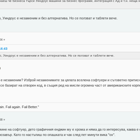
аеш че бизнеса търси Уиндоус машини за бизнес програми, интеграция с АД и т.н. неща не
о, Уиндоус е незаменим и без алтернатива. Но се ползват и таблети вече.
04 »
16:43
го, Уиндоус е незаменим и без алтернатива. Но се ползват и таблети вече.
oft е незаменим? Изброй незаменимите за цялата вселена софтуери и сътоветно притисн
 се базират на отворен код, в същия ред на мисли огромна част от американските кор
in. Fail again. Fail Better.”
58 »
мине на софтуер, дето графичния енджин му е хрома и няма да го интересува, каква е
нозавър. Като го настъпиш по опашката и чак след пет минути вика "ох".