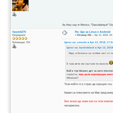
As they say in Mexico, "Dasvidaniya!" Dow
Yasen6275
Re: Що за Linux е Android
Напреднали
«
Отговор #41 -:
Apr 13, 2018, 19:
Цитат на: console в Apr 13, 2018, 17:0
Публикации: 553
Цитат на: backinblack в Apr 13, 2018
Мда, в бизнеса за голяма част от 
Е тука вече ме настъпи по мазола
Кой е тоя бизнес дет за него micros
глупости,
има цели корпорации които
Windows?
Този който го е страх да скръцне съ
Какви са плюсовете на Мак пред мик
Бих искал да знам кои са тези компа
несериозно.