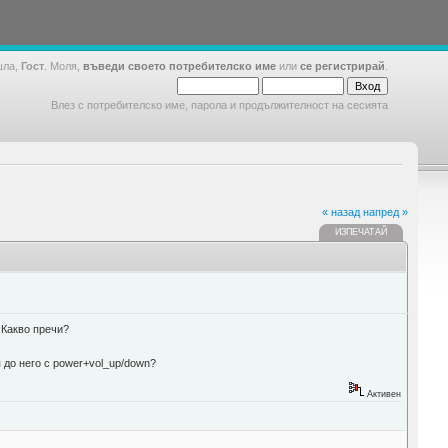
шла,
Гост
. Моля,
въведи своето потребителско име
или
се регистрирай
.
Влез с потребителско име, парола и продължителност на сесията
« назад
напред »
ИЗПЕЧАТАЙ
.Какво пречи?
 до него с power+vol_up/down?
Активен