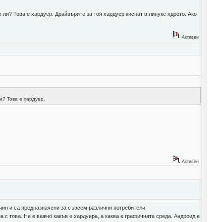
 ли? Това е хардуер. Драйвърите за тоя хардуер киснат в линукс ядрото. Ако
Активен
и? Това е хардуер.
Активен
ин и са предназначени за съвсем различни потребители.
 с това. Не е важно какъв е хардуера, а каква е графичната среда. Андроид е