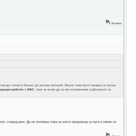
Активен
я до стената бизнес да ползва microsoft. Иначе това което казваш са пълни
порации работят с MAC
, така че колко да са им незаменими софтуерите за
оят, според мен. Да не ползваш това за което предлагаш услуги е някак си