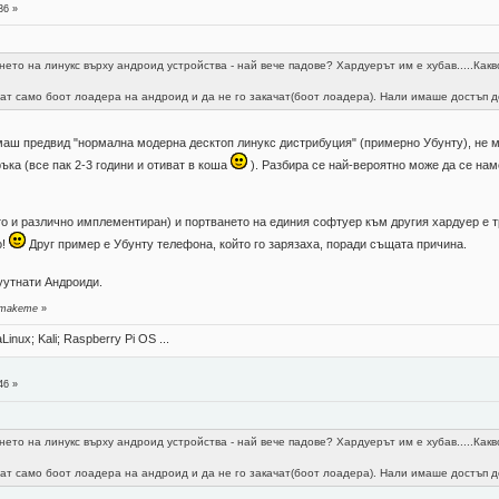
36 »
нето на линукс върху андроид устройства - най вече падове? Хардуерът им е хубав.....Как
ват само боот лоадера на андроид и да не го закачат(боот лоадера). Нали имаше достъп д
маш предвид "нормална модерна десктоп линукс дистрибуция" (примерно Убунту), не мо
ъка (все пак 2-3 години и отиват в коша
). Разбира се най-вероятно може да се нам
то и различно имплементиран) и портването на единия софтуер към другия хардуер е тр
о!
Друг пример е Убунту телефона, който го зарязаха, поради същата причина.
уутнати Андроиди.
т makeme
»
Linux; Kali; Raspberry Pi OS ...
46 »
нето на линукс върху андроид устройства - най вече падове? Хардуерът им е хубав.....Как
ват само боот лоадера на андроид и да не го закачат(боот лоадера). Нали имаше достъп д