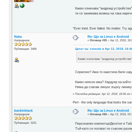
Какво означава "андроид устройства
ти се занимава можеш на така нареч
“Ever tried. Ever failed. No matter. Try aga
Naka
Re: Що за Linux е Android
Напреднали
«
Отговор #33 -:
Apr 12, 2018, 18:
Цитат на: console в Apr 12, 2018, 16:4
Публикации: 3469
Какво означава "андроид устройства
Сериозно? Ама то наистина било ха
Какво неясно има? Хардуер на който
Няма да слагам линукс върху линикус
«
Последна редакция: Apr 12, 2018, 18:06 от
Perl - the only language that looks the s
backinblack
Re: Що за Linux е Android
Напреднали
«
Отговор #34 -:
Apr 13, 2018, 03:
Публикации: 3201
Персонален компютър/Десктоп и Табл
Тъй-като се ползват по съвсем разли