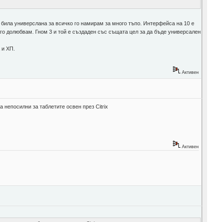
а била универслана за всичко го намирам за много тъпо. Интерфейса на 10 е
 го долюбвам. Гном 3 и той е създаден със същата цел за да бъде универсален
 и ХП.
Активен
 непосилни за таблетите освен през Citrix
Активен