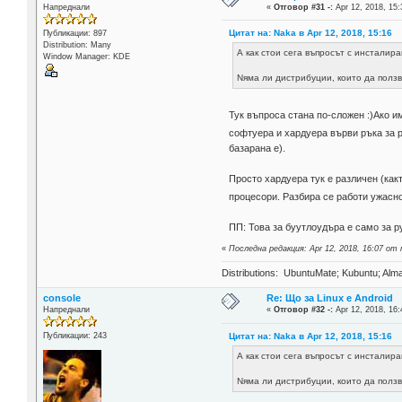
Напреднали
«
Отговор #31 -:
Apr 12, 2018, 15:
Цитат на: Naka в Apr 12, 2018, 15:16
Публикации: 897
Distribution: Many
А как стои сега въпросът с инсталира
Window Manager: KDE
Nяма ли дистрибуции, които да полз
Тук въпроса стана по-сложен :)Ако и
софтуера и хардуера върви ръка за р
базарана е).
Просто хардуера тук е различен (как
процесори. Разбира се работи ужасн
ПП: Това за буутлоудъра е само за р
«
Последна редакция: Apr 12, 2018, 16:07 о
Distributions: UbuntuMate; Kubuntu; Alma
console
Re: Що за Linux е Android
Напреднали
«
Отговор #32 -:
Apr 12, 2018, 16:
Цитат на: Naka в Apr 12, 2018, 15:16
Публикации: 243
А как стои сега въпросът с инсталира
Nяма ли дистрибуции, които да полз