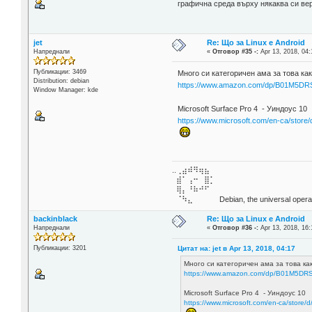
графична среда върху някаква си вер
jet
Re: Що за Linux е Android
Напреднали
«
Отговор #35 -:
Apr 13, 2018, 04:
Публикации: 3469
Много си категоричен ама за това ка
Distribution: debian
https://www.amazon.com/dp/B01M5DRS
Window Manager: kde
Microsoft Surface Pro 4 - Уиндоус 10
https://www.microsoft.com/en-ca/stor
..⢀⣴⠾⠻⢶⣦⠀
⣾⠁⢠⠒⠀⣿⡁
⢿⡄⠘⠷⠚⠋
⠈⠳⣄⠀⠀⠀⠀ Debian, the universal operat
backinblack
Re: Що за Linux е Android
Напреднали
«
Отговор #36 -:
Apr 13, 2018, 16:
Цитат на: jet в Apr 13, 2018, 04:17
Публикации: 3201
Много си категоричен ама за това к
https://www.amazon.com/dp/B01M5DRS
Microsoft Surface Pro 4 - Уиндоус 10
https://www.microsoft.com/en-ca/store