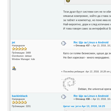
Тези дуал буут системи хич не ги об
някакъв компромис, който да става з
за таблет и компютър, но поне има 
Най-вероятно, дори и след изтичане н
И това говоря само за интерфейса! Б
jet
Re: Що за Linux е Android
Напреднали
«
Отговор #37 -:
Apr 13, 2018, 16:
Публикации: 3469
Като си голям бизнесмен, щеше да зн
Distribution: debian
Не бил харесвал - много меродавно.
Window Manager: kde
«
Последна редакция: Apr 13, 2018, 16:28 от j
..⢀⣴⠾⠻⢶⣦⠀
⣾⠁⢠⠒⠀⣿⡁
⢿⡄⠘⠷⠚⠋
⠈⠳⣄⠀⠀⠀⠀ Debian, the universal operat
backinblack
Re: Що за Linux е Android
Напреднали
«
Отговор #38 -:
Apr 13, 2018, 16:
Цитат на: jet в Apr 13, 2018, 16:25
Публикации: 3201