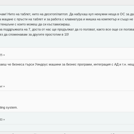
ичам! Нито на таблет, нито на десктоп/лаптоп. Да набухаш куп ненужни неща в ОС за д
а мацане с пръсти на таблет и за работа с клавиатура и мишка на компютър и също не
естеншъни с които можеш да си къстамизираш.
а поддръжката на 7, доста от нас ще продължат да го ползват, както все още се ползва
ез да споменавам за другите простотии в 10!
25 »
аеш че бизнеса търси Уиндоус машини за бизнес програми, интеграция с АД и т.н. неща
et
»
ing system.
43 »