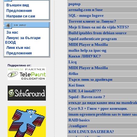
poptop
Външен вид
arenabg.com и Suse
Предложения
SQL - mnogo logove
Направи си сам
Torrent клиент за Линукс?
Moje li linux-sa mi da vijda NTFS?
За нас
Build iptables from debian source
Линукс за българи
Squid authenticate program
ЕООД
MIDI Player в Mozilla
Линк към нас
malko help za ipac-ng
Предложения
Какъв ЛИНУКС?
Licq
Подкрепяно от:
MIDI Player в Mozilla
4i4ko
Търся линк за драйвъри
Koi linux
KDE 3.4 install???
Squid - Baven zasto ?
откъде да видя какво има на mandrak
Сусе 9.3 + Гном + ppoe конекция.
imam ogromen problem sas tv tuner sa
RAID basics
./configure
KOI LINUX DA IZBERA?