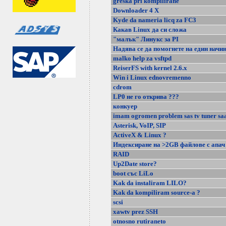
greska pri kompilirane
Downloader 4 X
Kyde da nameria licq za FC3
Какав Linux да си сложа
"малък" Линукс за PI
Надява се да помогнете на един начи
malko help za vsftpd
ReiserFS with kernel 2.6.x
Win i Linux ednovremenno
cdrom
LP0 не го открива ???
конкуер
imam ogromen problem sas tv tuner sa
Asterisk, VoIP, SIP
ActiveX & Linux ?
Индексиране на >2GB файлове с апач
RAID
Up2Date store?
boot със LiLo
Kak da instaliram LILO?
Kak da kompiliram source-a ?
scsi
xawtv prez SSH
otnosno rutiraneto