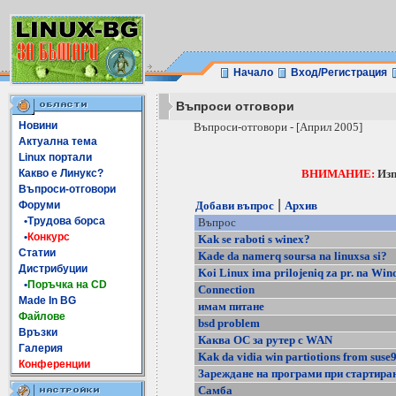
Начало
Вход/Регистрация
Въпроси отговори
Новини
Въпроси-отговори - [Април 2005]
Актуална тема
Linux портали
Какво е Линукс?
ВНИМАНИЕ:
Изп
Въпроси-отговори
|
Форуми
Добави въпрос
Архив
•Трудова борса
Въпрос
•
Конкурс
Kak se raboti s winex?
Статии
Kade da namerq soursa na linuxsa si?
Дистрибуции
Koi Linux ima prilojeniq za pr. na Win
•
Поръчка на CD
Connection
Made In BG
имам питане
Файлове
bsd problem
Връзки
Каква ОС за рутер с WAN
Галерия
Kak da vidia win partiotions from suse9
Конференции
Зареждане на програми при стартира
Самба