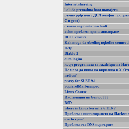
Internet shareing
kak da premahna boot manajera
ръчно pptp или с ДСЛ конфиг програ
C и gets()
отново segmentation fault
xchm проблем при компилиране
DC++ клиент
Kak moga da obedinq nqkolko connecti
Help
Diablo 2
auto logim
koq e programata za razdelqne na Har
Не мога да пиша на кирилица в Х. От
radius?
proxy for SUSE 9.1
SquirrelMail-въпрос
Linux Course
Инсталация на Gentoo???
BSD
where is Linux kernel 2.6.11.6 ?
Проблем с инсталирането на Slackwar
exe to rpm?
Проблем със DNS сървърите