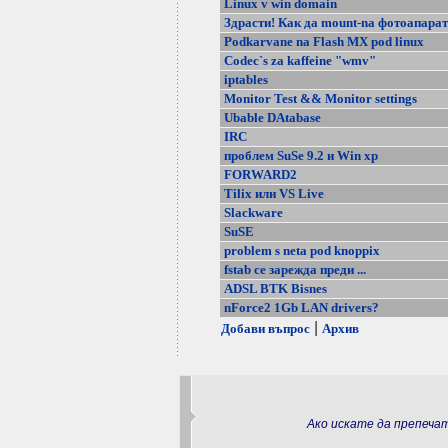
Linux v win domain
Здрасти! Как да mount-na фотоапарат
Podkarvane na Flash MX pod linux
Codec`s za kaffeine "wmv"
iptables
Monitor Test && Monitor settings
Ubable DAtabase
IRC
проблем SuSe 9.2 и Win xp
FORWARD2
Tilix или VS Live
Slackware
SuSE
problem s neta pod knoppix
fstаb се зарежда преди ...
ADSL BTK Bisnes
nForce2 1Gb LAN drivers?
|
Добави въпрос
Архив
Ако искате да препеч