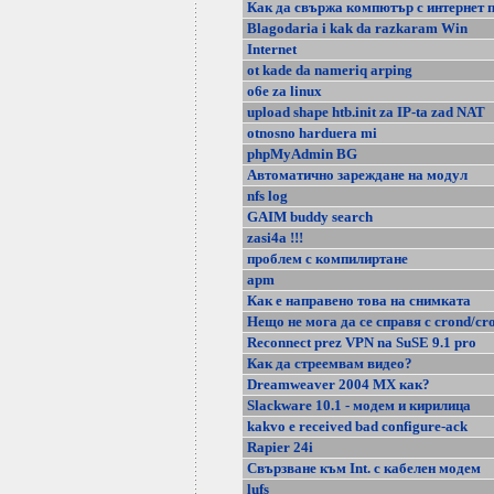
Как да свържа компютър с интернет 
Blagodaria i kak da razkaram Win
Internet
ot kade da nameriq arping
o6e za linux
upload shape htb.init za IP-ta zad NAT
otnosno harduera mi
phpMyAdmin BG
Автоматично зареждане на модул
nfs log
GAIM buddy search
zasi4a !!!
проблем с компилиртане
apm
Как е направено това на снимката
Нещо не мога да се справя с crond/cr
Reconnect prez VPN na SuSE 9.1 pro
Как да стреемвам видео?
Dreamweaver 2004 MX как?
Slackware 10.1 - модем и кирилица
kakvo e received bad configure-ack
Rapier 24i
Свързване към Int. с кабелен модем
lufs