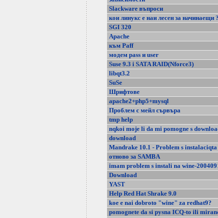
Slackware въпроси
кои линукс е наи лесен за начинаещи 
SGI 320
Apache
към Paff
модем pass и user
Suse 9.3 i SATA RAID(Nforce3)
libqt3.2
SuSe
Шрифтове
apache2+php5+mysql
Проблем с мейл сървъра
tmp help
nqkoi moje li da mi pomogne s downlo
download
Mandrake 10.1 - Problem s instalaciqta
отново за SAMBA
imam problem s instali na wine-20040
Download
YAST
Help Red Hat Shrake 9.0
koe e nai dobroto "wine" za redhat9?
pomognete da si pysna ICQ-to ili miran