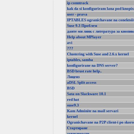
ip conntrack
kak da si konfiguriram lana pod knopix
user - prava
IPTABLES ogranichavane na conektsii
Suse 9.3 Проблем
даите ми линк с литература за кнопик
Help about MPlayer
avi
???
Clustering with Suse and 2.6.x kernel
iptables, samba
konfigurirane na DNS server?
BSD brust rate help..
Лиценз
aDSL Split access
BSD
Sata on Slackware 10.1
red hat
suse9.3
Kam Adminite na mail servari
kernel
Ogranichavane na P2P client-i po skoro
Стартиране
зависимости