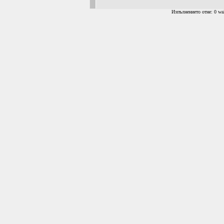
Изпълнението отне: 0 wal