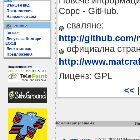
Повече информация
Външен вид
Сорс - GitHub.
Предложения
Направи си сам
сваляне:
За нас
http://github.com/
Линукс за българи
ЕООД
официална стран
Линк към нас
Предложения
http://www.matcraf
Подкрепяно от:
Лиценз: GPL
<<
Коментари: (общо 4)
Оц
[25-12-2019] {1/Неутрал
препратките...