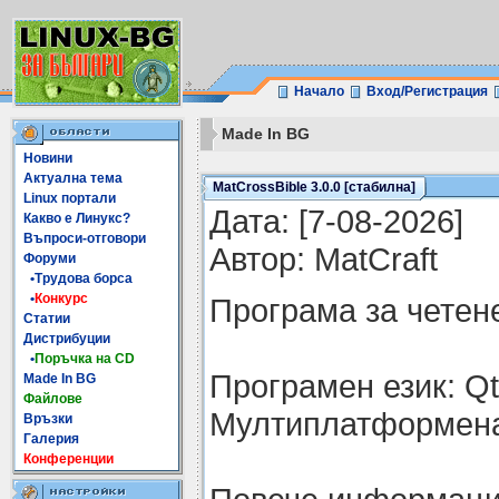
Начало
Вход/Регистрация
Made In BG
Новини
Актуална тема
MatCrossBible 3.0.0 [стабилна]
Linux портали
Датa: [7-08-2026]
Какво е Линукс?
Въпроси-отговори
Автор: MatCraft
Форуми
•Трудова борса
•
Конкурс
Програма за четен
Статии
Дистрибуции
•
Поръчка на CD
Програмен език: Q
Made In BG
Файлове
Мултиплатформен
Връзки
Галерия
Конференции