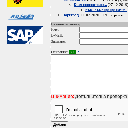
[27-12-2019
Към: препратките...
Към: Към: препратките...
[11-02-2020] {1/Неутрален}
Цариград
Вашият коментар
Име:
E-Mail:
Заглавие:
Описание:
?
OFF
Внимание:
Допълнителна проверка 