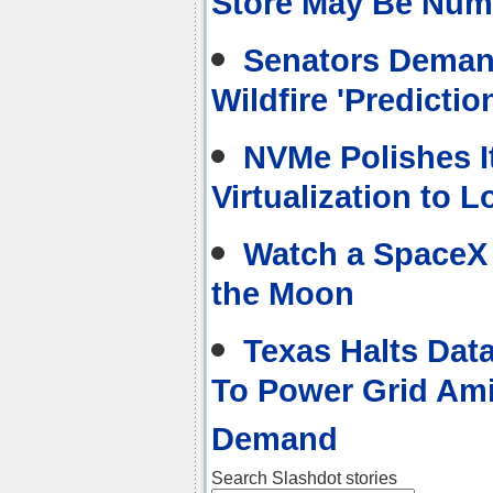
Store May Be Num
Senators Dema
Wildfire 'Predictio
NVMe Polishes I
Virtualization to 
Watch a SpaceX 
the Moon
Texas Halts Dat
To Power Grid Am
Demand
Search Slashdot stories