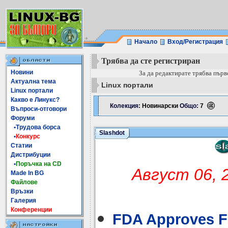
Начало
Вход/Регистрация
Трябва да сте регистриран
Новини
За да редактирате трябва първ
Актуална тема
Linux портали
Linux портали
Какво е Линукс?
Колекция:
Новинарски
Общо:
7
Въпроси-отговори
Форуми
•Трудова борса
Slashdot
•
Конкурс
Статии
Дистрибуции
•
Поръчка на CD
Август 06, 
Made In BG
Файлове
Връзки
Галерия
Конференции
FDA Approves F