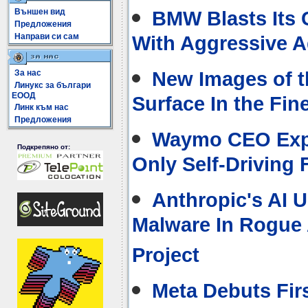
Външен вид
BMW Blasts Its C
Предложения
Направи си сам
With Aggressive 
New Images of t
За нас
Линукс за българи
ЕООД
Surface In the Fine
Линк към нас
Предложения
Waymo CEO Exp
Подкрепяно от:
Only Self-Driving 
Anthropic's AI U
Malware In Rogue
Project
Meta Debuts Fir