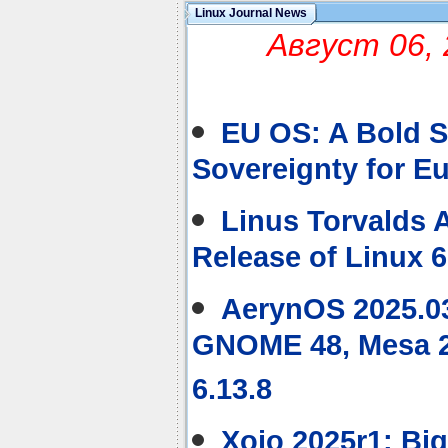
Linux Journal News
Август 06, 
EU OS: A Bold S
Sovereignty for E
Linus Torvalds
Release of Linux 6
AerynOS 2025.03
GNOME 48, Mesa 2
6.13.8
Xojo 2025r1: Big