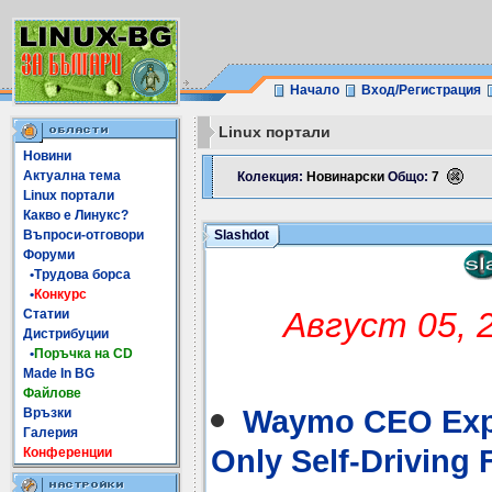
Начало
Вход/Регистрация
Linux портали
Новини
Актуална тема
Колекция:
Новинарски
Общо:
7
Linux портали
Какво е Линукс?
Въпроси-отговори
Slashdot
Форуми
•Трудова борса
•
Конкурс
Август 05, 
Статии
Дистрибуции
•
Поръчка на CD
Made In BG
Файлове
Waymo CEO Exp
Връзки
Галерия
Only Self-Driving 
Конференции