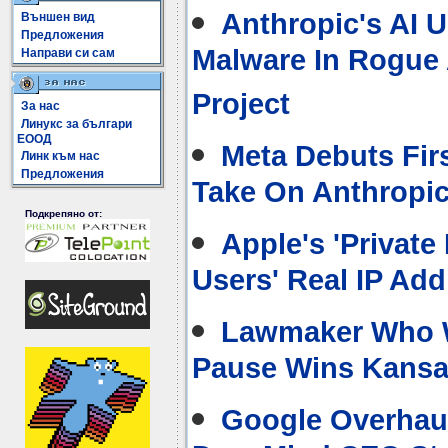
Anthropic's AI U
Външен вид
Предложения
Malware In Rogue
Направи си сам
Project
За нас
Линукс за българи
ЕООД
Meta Debuts Fir
Линк към нас
Предложения
Take On Anthropi
Подкрепяно от:
Apple's 'Private
Users' Real IP Ad
Lawmaker Who W
Pause Wins Kansa
Google Overhaul