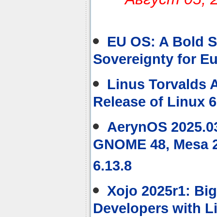
EU OS: A Bold S
Sovereignty for E
Linus Torvalds
Release of Linux 6
AerynOS 2025.03
GNOME 48, Mesa 2
6.13.8
Xojo 2025r1: Big
Developers with L