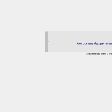
Ако искате да препеч
Изпълнението отне: 0 wal