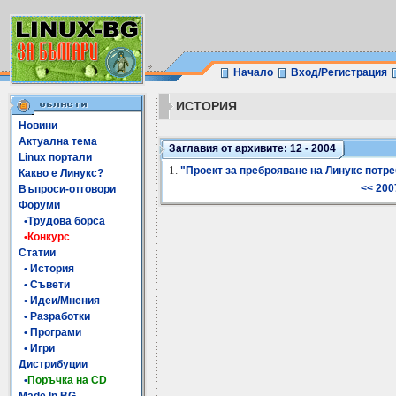
Начало
Вход/Регистрация
ИСТОРИЯ
Новини
Актуална тема
Заглавия от архивите: 12 - 2004
Linux портали
1.
"Проект за преброяване на Линукс потре
Какво е Линукс?
<< 200
Въпроси-отговори
Форуми
•Трудова борса
•Конкурс
Статии
• История
• Съвети
• Идеи/Мнения
• Разработки
• Програми
• Игри
Дистрибуции
•
Поръчка на CD