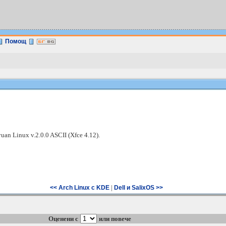
Помощ
uan Linux v.2.0.0 ASCII (Xfce 4.12).
|
<< Arch Linux с KDE
Dell и SalixOS >>
Оценени с
или повече