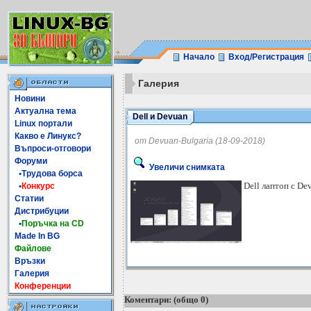
Начало
Вход/Регистрация
Галерия
Новини
Актуална тема
Dell и Devuan
Linux портали
Какво е Линукс?
от Devuan-Bulgaria (18-09-2018)
Въпроси-отговори
Форуми
Увеличи снимката
•Трудова борса
Dell лаптоп с Dev
•
Конкурс
Статии
Дистрибуции
•
Поръчка на CD
Made In BG
Файлове
Връзки
Галерия
Конференции
Коментари: (общо 0)