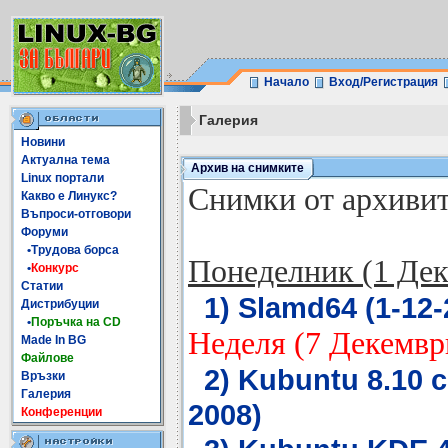
Начало
Вход/Регистрация
Галерия
Новини
Актуална тема
Архив на снимките
Linux портали
Снимки от архивите
Какво е Линукс?
Въпроси-отговори
Форуми
•Трудова борса
Понеделник (1 Де
•
Конкурс
Статии
1) Slamd64 (1-12-
Дистрибуции
•
Поръчка на CD
Неделя (7 Декемвр
Made In BG
Файлове
2) Kubuntu 8.10 с
Връзки
Галерия
2008)
Конференции