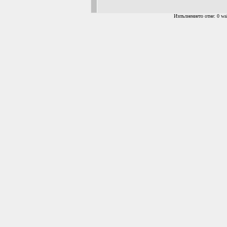
Изпълнението отне: 0 wal