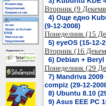
3) Kubuntu KDE 4.
Външен вид
Вторник (9 Декемв
Предложения
Направи си сам
4) Още едно Kubu
(9-12-2008)
За нас
Линукс за българи
Понеделник (15 Д
ЕООД
Линк към нас
5) eyeOS (15-12-2
Предложения
Вторник (16 Декем
Подкрепяно от:
6) Debian + Beryl
Понеделник (29 Д
7) Mandriva 2009
compiz (29-12-200
8) Ubuntu 8.10 (2
9) Asus EEE PC 1