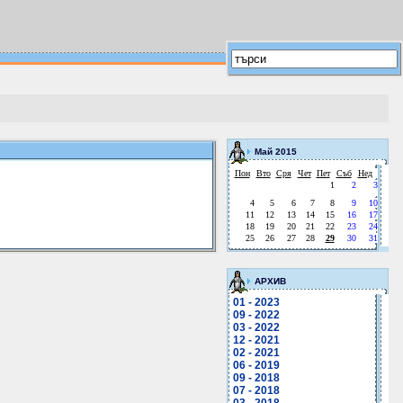
Май 2015
Пон
Вто
Сря
Чет
Пет
Съб
Нед
1
2
3
4
5
6
7
8
9
10
11
12
13
14
15
16
17
18
19
20
21
22
23
24
25
26
27
28
29
30
31
АРХИВ
01 - 2023
09 - 2022
03 - 2022
12 - 2021
02 - 2021
06 - 2019
09 - 2018
07 - 2018