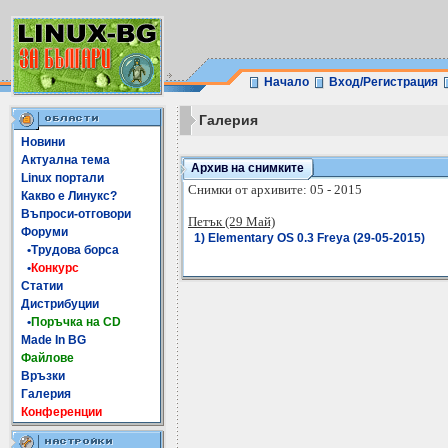
Начало
Вход/Регистрация
Галерия
Новини
Актуална тема
Архив на снимките
Linux портали
Снимки от архивите: 05 - 2015
Какво е Линукс?
Въпроси-отговори
Петък (29 Май)
Форуми
1) Elementary OS 0.3 Freya (29-05-2015)
•Трудова борса
•
Конкурс
Статии
Дистрибуции
•
Поръчка на CD
Made In BG
Файлове
Връзки
Галерия
Конференции