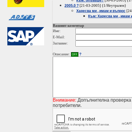
[30-03-2005] {1
Към: опъваше?
[21-03-2005] {1/Неутрален}
2005.0 ?
[24
Харесва ми , имам и въпрос
Към: Харесва ми , имам 
Вашият коментар
Име:
E-Mail:
Заглавие:
Описание:
?
OFF
Внимание:
Допълнителна проверка 
потребители.