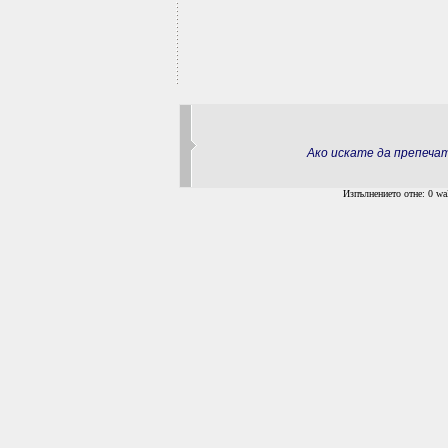
Ако искате да препеч
Изпълнението отне: 0 wal