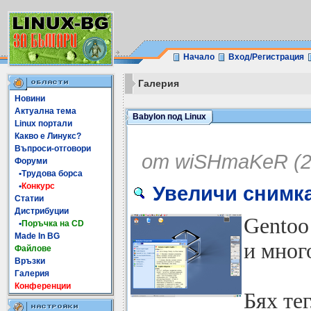
Начало
Вход/Регистрация
Галерия
Новини
Актуална тема
Babylon под Linux
Linux портали
Какво е Линукс?
Въпроси-отговори
от wiSHmaKeR (21
Форуми
•Трудова борса
•
Конкурс
Увеличи снимк
Статии
Дистрибуции
Gentoo
•
Поръчка на CD
Made In BG
и мног
Файлове
Връзки
Галерия
Конференции
Бях те