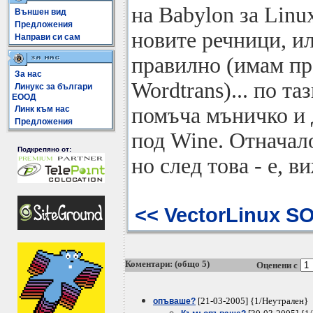
на Babylon за Linu
Външен вид
Предложения
новите речници, и
Направи си сам
правилно (имам пр
За нас
Wordtrans)... по т
Линукс за българи
ЕООД
помъча мъничко и 
Линк към нас
Предложения
под Wine. Отначал
Подкрепяно от:
но след това - е, в
<< VectorLinux S
Коментари: (общо 5)
Оценени с
[21-03-2005] {1/Неутрален}
опъваше?