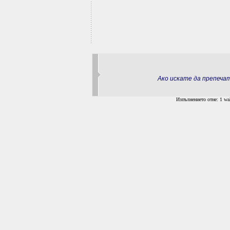
Ако искате да препеч
Изпълнението отне: 1 wal