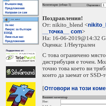
Външен вид
Коментари: (общо 1)
Оценени с
Предложения
Направи си сам
Поздравления!
От: nikito_blend <
nikito
За нас
Линукс за българи
>
__точка__ com
ЕООД
На: 16-06-2019@14:32 
Линк към нас
Предложения
Оценка: 1/Неутрален
Подкрепяно от:
С това ограничено място
дистрибуция е точен. Мо
точно това което ви тряб
които да заемат от SSD-то
[
Отговори на този ком
Вашият коментар
Име: