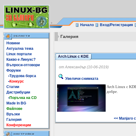
Начало
Вход/Регистрация
Галерия
Новини
Актуална тема
Linux портали
Arch Linux с KDE
Какво е Линукс?
Въпроси-отговори
от Александър (10-06-2019)
Форуми
•Трудова борса
Увеличи снимката
•
Конкурс
Arch Linux с KD
Статии
добре.
Дистрибуции
•
Поръчка на CD
Made In BG
Файлове
Връзки
<< Manjaro 
Галерия
Конференции