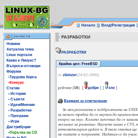
Начало
Вход/Регистрация
РАЗРАБОТКИ
Новини
Актуална тема
РАЗРАБОТКИ
Linux портали
Какво е Линукс?
Крайна цел: FreeBSD
Въпроси-отговори
Форуми
от
(24-02-2006)
zlatozar
•Трудова борса
•Конкурс
рейтинг (
58
) [
] [
]
добре
зле
Статии
• История
• Съвети
Вариант за отпечатване
• Идеи/Мнения
За мен разликата в поддръжката на UNIX 
• Разработки
за начало трябва да се научим да правим то
• Програми
въпрос на вкус. Когато започнах да се зани
• Игри
желание за развитие. Научете какво е CVS, 
Дистрибуции
автоматизирам update-a. В тази статия ще с
•
Поръчка на CD
ме питате и поправяте. Надявам се да учим 