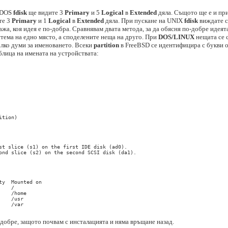
а DOS
fdisk
ще видите 3
Primary
и 5
Logical
в
Extended
дяла. Същото ще е и пр
те 3
Primary
и 1
Logical
в
Extended
дяла. При пускане на UNIX
fdisk
виждате с
кажа, коя идея е по-добра. Сравнявам двата метода, за да обясня по-добре идея
тема на едно място, а споделените неща на друго. При
DOS/LINUX
нещата се с
колко думи за именоването. Всеки
partition
в FreeBSD се идентифицира с букви 
блица на имената на устройствата:


tion)

st slice (s1) on the first IDE disk (ad0). 

ond slice (s2) on the second SCSI disk (da1). 

y  Mounted on

   /

   /home

   /usr

   /var

 добре, защото почвам с инсталацията и няма връщане назад.