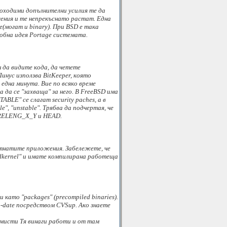
еоходими допълнителни усилия те да
ения и те непрекъснато растат. Една
(могат и binary). При BSD е така
добна идея Portage системата.
н да видите кода, да четете
Линус използва BitKeeper, която
една минута. Вие по всяко време
 да се "захваща" за него. В FreeBSD има
ABLE" се слагат security paches, а в
", "unstable". Трябва да подчертая, че
s RELENG_X_Y и HEAD.
ортнатите приложения. Забележете, че
ildkernel" и имате компилирана работеща
ато "packages" (precompiled binaries).
o-date посредством CVSup. Ако знаете
амисти Тя винаги работи и от там