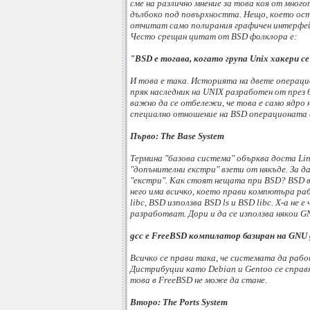
сме на различно мнение за това коя от много
дълбоко под повърхността. Нещо, което оста
отчитат само полирания графичен интерфейс 
Често срещан цитат от BSD фолклора е:
"BSD е тогава, когато група Unix хакери 
И това е така. Историята на двете операцио
пряк наследник на UNIX разработен от през 
важно да се отбележи, че това е само ядро 
специално отношение на BSD операционата 
Първо: The Base System
Термина "базова система" обърква доста Linu
"допънителни екстри" взети от някъде. За д
"екстри". Как стоят нещата при BSD? BSD в
него има всичко, което прави компютъра ра
libc, BSD използва BSD ls и BSD libc. X-a н
разработват. Дори и да се използва някои G
gcc e FreeBSD компилатор базиран на GNU 
Всичко се прави така, че системата да рабо
Дистрибуции като Debian и Gentoo се справ
това в FreeBSD не може да стане.
Второ: The Ports System