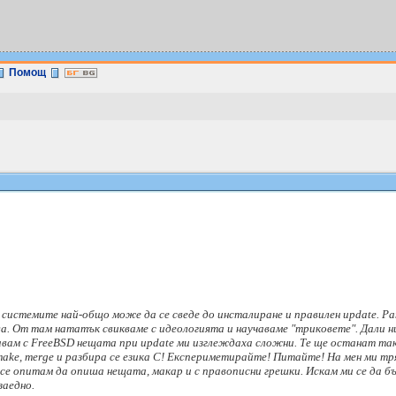
Помощ
системите най-общо може да се сведе до инсталиране и правилен update. Раз
ва. От там нататък свикваме с идеологията и научаваме "триковете". Дали ни
мавам с FreeBSD нещата при update ми изглеждаха сложни. Те ще останат та
make, merge и разбира се езика С! Експериметирайте! Питайте! На мен ми тр
е опитам да опиша нещата, макар и с правописни грешки. Искам ми се да бъд
заедно.