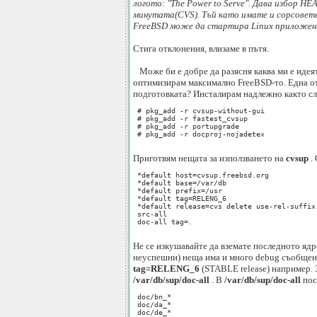
логото: "The Power to Serve". Дава избор H
минутата(CVS). Тъй като имате и сорсовете
FreeBSD може да стартира Linux приложен
Стига отклонения, влизаме в пътя.
Може би е добре да разясня каква ми е идеят
оптимизирам максимално FreeBSD-то. Една от 
подготовката? Инсталирам надлежно както сл
 # pkg_add -r cvsup-without-gui

 # pkg_add -r fastest_cvsup

 # pkg_add -r portupgrade

 # pkg_add -r docproj-nojadetex

Приготвям нещата за използването на
cvsup
.
 *default host=cvsup.freebsd.org

 *default base=/var/db

 *default prefix=/usr

 *default tag=RELENG_6

 *default release=cvs delete use-rel-suffix 
 src-all

 doc-all tag=.

Не се изкушавайте да вземате последното ядр
неуспешни) неща има и много debug съобщени
tag=RELENG_6
(STABLE release) например. 
/var/db/sup/doc-all
. В
/var/db/sup/doc-all
пос
 doc/bn_*

 doc/da_*

 doc/de_*
