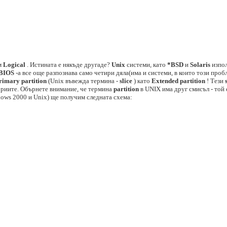
м
Logical
. Истината е някъде другаде?
Unix
системи, като
*BSD
и
Solaris
изпол
BIOS
-a все още разпознава само четири дяла(има и системи, в които този пробл
rimary partition
(Unix въвежда термина -
slice
) като
Extended partition
! Тези
ориите. Обърнете внимание, че термина
partition
в UNIX има друг смисъл - той 
ows 2000 и Unix) ще получим следната схема: