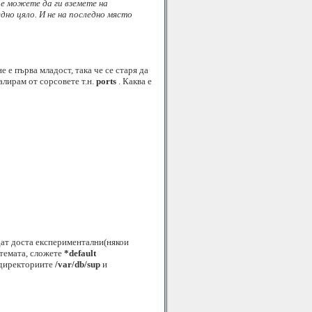
ие можете да ги вземете на
но цяло. И не на последно място
е е първа младост, така че се старя да
лирам от сорсовете т.н.
ports
. Каква е
ат доста експериментални(някои
стемата, сложете
*default
м директориите
/var/db/sup
и