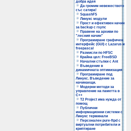
добра идея
Да громим невежеството
със сатира!
SquashFS
Линукс модули
Прост и ефективен начин
за backup с rsync
Правене на архиви по
"лесния начин"
Програмиране графичен
интерфейс (GUI) с Lazarus и
freepascal
Размисли по HFSC
Крайна цел: FreeBSD
Начални стъпки с Ant
Въведение в
динамичната оптимизация
Програмиране под
Линукс. Въведение за
начинаещи.
Модерни методи за
управление на паметта в
C++
T2 Project има нужда от
помощ
Публични
информационни системи с
Линукс терминали
Персонален pure-ftpd с
виртуални потребители и
криптиране