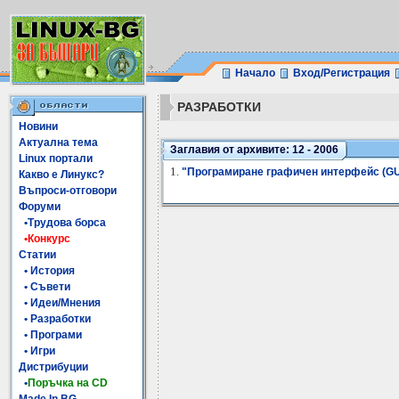
Начало
Вход/Регистрация
РАЗРАБОТКИ
Новини
Актуална тема
Заглавия от архивите: 12 - 2006
Linux портали
1.
"Програмиране графичен интерфейс (GUI)
Какво е Линукс?
Въпроси-отговори
Форуми
•Трудова борса
•Конкурс
Статии
• История
• Съвети
• Идеи/Мнения
• Разработки
• Програми
• Игри
Дистрибуции
•
Поръчка на CD