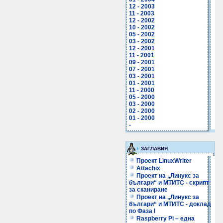
12 - 2003
11 - 2003
12 - 2002
10 - 2002
05 - 2002
03 - 2002
12 - 2001
11 - 2001
09 - 2001
07 - 2001
03 - 2001
01 - 2001
11 - 2000
05 - 2000
03 - 2000
02 - 2000
01 - 2000
-
ЗАГЛАВИЯ
Проект LinuxWriter
Attachix
Проект на „Линукс за
българи“ и МТИТС - скрипт
за сканиране
Проект на „Линукс за
българи“ и МТИТС - доклад
по Фаза I
Raspberry Pi – една