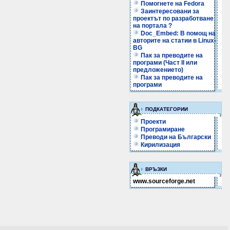
Помогнете на Fedora
Заинтересовани за
проектът по разработване
на портала ?
Doc_Embed: В помощ на
авторите на статии в Linux-
BG
Пак за преводите на
програми (Част II или
предложението)
Пак за преводите на
програми
ПОДКАТЕГОРИИ
Проекти
Програмиране
Преводи на Български
Кирилизация
ВРЪЗКИ
www.sourceforge.net