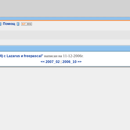
Помощ
написан на 11-12-2006г.
 с Lazarus и freepascal"
|
<< 2007_02
2006_10 >>