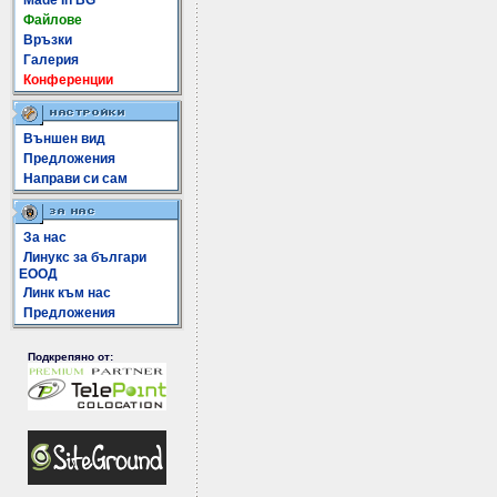
Made In BG
Файлове
Връзки
Галерия
Конференции
Външен вид
Предложения
Направи си сам
За нас
Линукс за българи
ЕООД
Линк към нас
Предложения
Подкрепяно от: