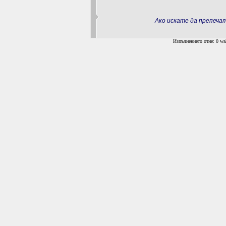
Ако искате да препеч
Изпълнението отне: 0 wal