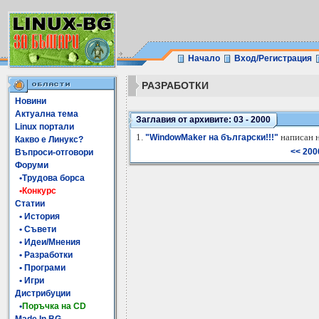
Начало
Вход/Регистрация
РАЗРАБОТКИ
Новини
Актуална тема
Заглавия от архивите: 03 - 2000
Linux портали
1.
написан н
"WindowMaker на български!!!"
Какво е Линукс?
<< 200
Въпроси-отговори
Форуми
•Трудова борса
•Конкурс
Статии
• История
• Съвети
• Идеи/Мнения
• Разработки
• Програми
• Игри
Дистрибуции
•
Поръчка на CD