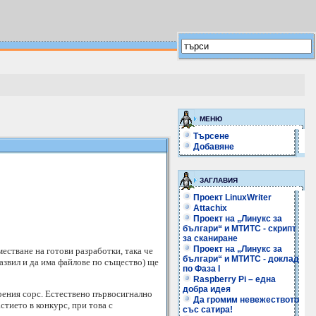
МЕНЮ
Търсене
Добавяне
ЗАГЛАВИЯ
Проект LinuxWriter
Attachix
Проект на „Линукс за
българи“ и МТИТС - скрипт
за сканиране
Проект на „Линукс за
местване на готови разработки, така че
българи“ и МТИТС - доклад
развил и да има файлове по същество) ще
по Фаза I
Raspberry Pi – една
добра идея
рения сорс. Естествено първосигнално
Да громим невежеството
стието в конкурс, при това с
със сатира!