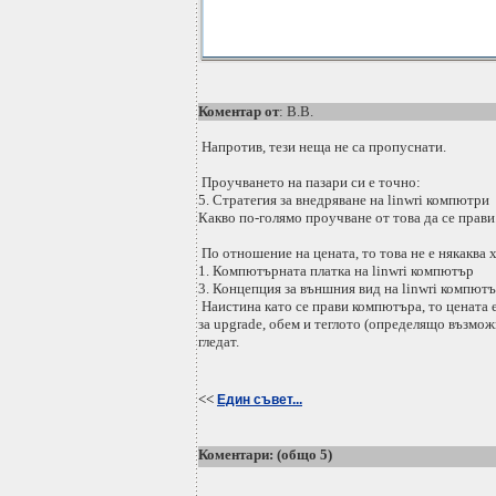
Коментар от
: В.В.
Напротив, тези неща не са пропуснати.
Проучването на пазари си е точно:
5. Стратегия за внедряване на linwri компютри
Какво по-голямо проучване от това да се прави
По отношение на цената, то това не е някаква 
1. Компютърната платка на linwri компютър
3. Концепция за външния вид на linwri компют
Наистина като се прави компютъра, то цената
за upgrade, обем и теглото (определящо възмож
гледат.
<<
Един съвет...
Коментари: (общо 5)