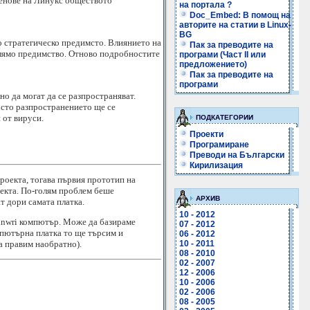
ленове на Линукс обществото
на портала ?
Doc_Embed: В помощ на
авторите на статии в Linux-
BG
во стратегическо предимсто. Влиянието на
Пак за преводите на
голямо предимство. Отново подробностите
програми (Част II или
предложението)
Пак за преводите на
програми
о да могат да се разпространяват.
осто разпространението ще се
 от вируси.
ПОДКАТЕГОРИИ
Проекти
Програмиране
Преводи на Български
Кирилизация
роекта, тогава първия прототип на
оекта. По-голям проблем беше
АРХИВ
т дори самата платка.
10 - 2012
linwri компютър. Може да базираме
07 - 2012
омпютърна платка то ще търсим и
06 - 2012
10 - 2011
а правим наобратно).
08 - 2010
02 - 2007
12 - 2006
10 - 2006
02 - 2006
08 - 2005