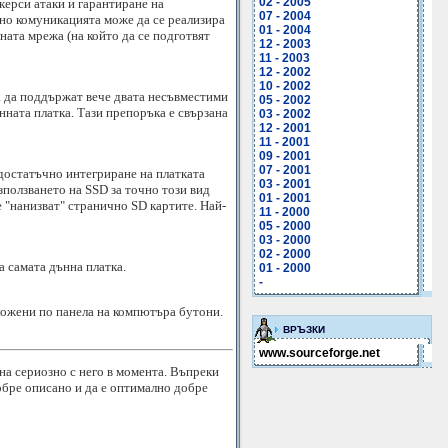
02 - 2005
керси атаки и гарантиране на
07 - 2004
ено комуникацията може да се реализира
01 - 2004
ната мрежа (на който да се подготвят
12 - 2003
11 - 2003
12 - 2002
10 - 2002
за да поддържат вече двата несъвместими
05 - 2002
ната платка. Тази препоръка е свързана
03 - 2002
12 - 2001
11 - 2001
09 - 2001
07 - 2001
достатъчно интегриране на платката
03 - 2001
зползването на SSD за точно този вид
01 - 2001
 "нанизват" странично SD картите. Най-
11 - 2000
05 - 2000
03 - 2000
02 - 2000
а самата дънна платка.
01 - 2000
-
ложени по панела на компютъра бутони.
ВРЪЗКИ
www.sourceforge.net
на сериозно с него в момента. Въпреки
добре описано и да е оптимално добре