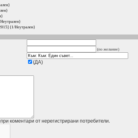
рален}
ален}
н}
1/Неутрален}
2015] {1/Неутрален}
(по желание)
(ДА)
при коментари от нерегистрирани потребители.