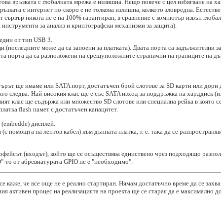
ова връзката с глобалната мрежа е излишна. Нещо повече с цел избягване на ха
ъзката с интернет по-скоро е не толкова излишна, колкото зловредна. Естеств
т сървър никога не е на 100% гарантиран, в сравнение с компютър извън глобал
 инструменти за анализ и криптографски механизми за защита).
 един от тип USB 3.
и (последните може да са запоени за платката). Двата порта са задължителни 
та порта да са разположени на срещуположните странични на границите на дън
ърът ще имаме или SATA порт, достатъчен брой слотове за SD карти или дори 
акто следва: Най-високия клас ще е със SATA изход за поддръжка на харддиск (и
ят клас ще съдържа или множество SD слотове или специална рейка в която се
платка flash памет с достатъчен капацитет.
 (embedde) дисплей.
с помощта на лентов кабел) към дънната платка, т. е. така да се разпространяв
рфейсът (входът), който ще се осъществява единствено чрез подходящо разпо
"-то от абревиатурата GPIO не е "необходимо".
е каже, че все още не е реално стартиран. Нямам достатъчно време да се захва
лния активен процес на реализацията на проекта ще се старая да е максимално 