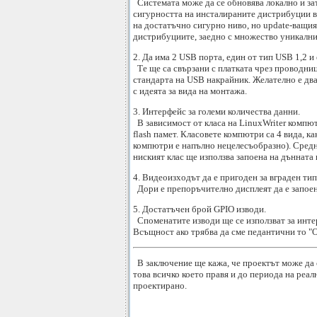
Системата може да се обновява локално и зат
сигурността на инсталираните дистрибуции вр
на достатъчно сигурно ниво, но update-ващия
дистрибуциите, заедно с множество уникални
2. Да има 2 USB порта, един от тип USB 1,2 и
Те ще са свързани с платката чрез проводниц
стандарта на USB накрайник. Желателно е два
с идеята за вида на монтажа.
3. Интерфейс за големи количества данни.
В зависимост от класа на LinuxWriter компют
flash памет. Класовете компютри са 4 вида, к
компютри е напълно нецелесъобразно). Средни
ниският клас ще използва запоена на дънната 
4. Видеоизходът да е пригоден за вграден тип
Дори е препоръчително дисплеят да е запоен (
5. Достатъчен брой GPIO изводи.
Споменатите изводи ще се използват за инте
Всъщност ако трябва да сме педантични то "O
В заключение ще кажа, че проектът може да с
това всичко което правя и до периода на реа
проектирано.