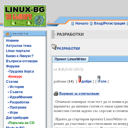
Начало
Вход/Регистрация
РАЗРАБОТКИ
Новини
Актуална тема
РАЗРАБОТКИ
Linux портали
Какво е Линукс?
Проект LinuxWriter
Въпроси-отговори
Форуми
от
В.В.(5-01-2015)
•Трудова борса
•Конкурс
рейтинг (
14
) [
] [
]
добре
зле
Статии
• История
• Съвети
Вариант за отпечатване
• Идеи/Мнения
Отначало планирах този тест да се появи в ра
• Разработки
вариантът да напшиа статия се оказа единстве
• Програми
поместия статия задено със сорсове в спомен
• Игри
Дистрибуции
Идеята да стартирам проекта LinuxWriter се 
•
Поръчка на CD
реших да участвам с цел спечелване на конкур