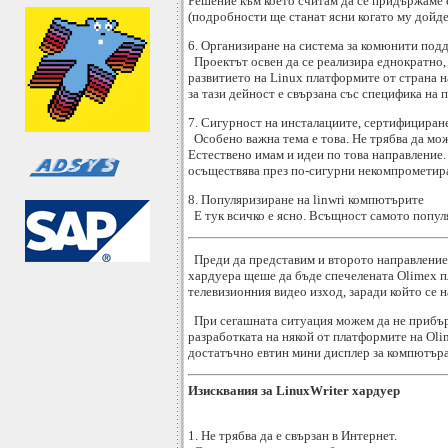
Решение към което считам да се придържаме 
(подробности ще станат ясни когато му дойде
6. Организиране на система за комюнити под
Проектът освен да се реализира еднократно, 
развитието на Linux платформите от страна н
за тази дейност е свързана със специфика на 
7. Сигурност на инсталациите, сертифициран
Особено важна тема е това. Не трябва да мож
Естествено имам и идеи по това направление.
осъществява през по-сигурни некомпрометиран
8. Популяризиране на linwri компютърите
Е тук всичко е ясно. Всъщност самото популя
Преди да представим и второто направление, 
хардуера щеше да бъде спечелената Olimex пл
телевизионния видео изход, заради който се 
При сегашната ситуация можем да не прибърз
разработката на някой от платформите на Olim
достатъчно евтин мини дисплер за компютъра 
Изисквания за LinuxWriter хардуер
1. Не трябва да е свързан в Интернет.