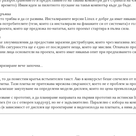
е разпространението и предоставянето на такива компютри да е страната на ч
 времето). Имам идеи за пилотното пускане на такъв компютър къде да бъде.
дръжка
то трябва и да се развива. Инсталираните версии Linux е добре да имат някак
а потребителите (тези, които са инсталирали на флашките си от системата) е 
проекта, която ще предложа по-нататък, като проекът стартира в пълна сила.
е
е злоумишленик да предостави заразени дистрибуции, които чрез магазина лесн
 Но сигурността ще е едно от последните неща, които ще мислим. Отначало пр
и лица основатели на проекта, които имат някакъв опит при предпазването си
ризиране вече започна...
то да поместим кратък встъпителен такст. Ако в конкурсът беше спечелен от п
атка. Тази платка не притежава мрежова свързаност, което не е проблем за пр
налагаше закупуване на определени модели дисплеи, които по цена превъзхожда
ваме с прототип, а да планираме направата на първия прототип на истински 
ex (те са с отворен хардуер), но не е задължително. Паралелно с избора на к
(в зависимост от дисплея ще проектираме и видеоизхода на платката, а няма д