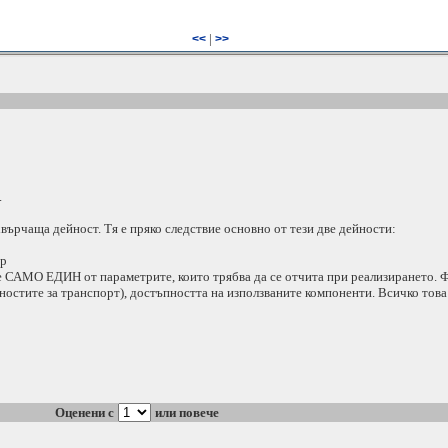
|
<<
>>
.
хвърчаща дейност. Тя е пряко следствие основно от тези две дейности:
ър
 е САМО ЕДИН от параметрите, които трябва да се отчита при реализирането.
ностите за транспорт), достъпността на използваните компоненти. Всичко това 
Оценени с
или повече