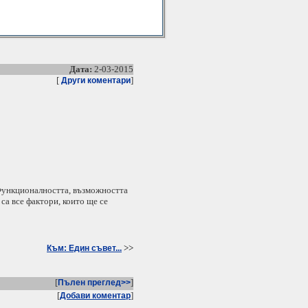
Дата:
2-03-2015
[
]
Други коментари
 Функционалността, възможността
са все фактори, които ще се
>>
Към: Един съвет...
[
]
Пълен преглед>>
[
]
Добави коментар