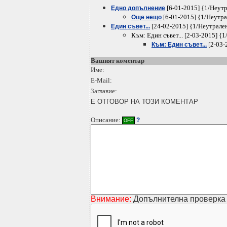
[6-01-2015] {1/Неут
Eдно допълнение
[6-01-2015] {1/Неутр
Още нещо
[24-02-2015] {1/Неутрале
Един съвет...
Към: Един съвет... [2-03-2015] {
[2-03-
Към: Един съвет...
Вашият коментар
Име:
E-Mail:
Заглавие:
Е ОТГОВОР НА ТОЗИ КОМЕНТАР
Описание:
?
OFF
Внимание:
Допълнителна проверка 