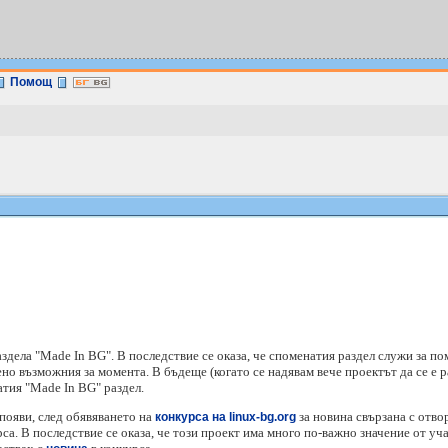
Помощ
здела "Made In BG". В последствие се оказа, че споменатия раздел служи за по
но възможния за момента. В бъдеще (когато се надявам вече проектът да се е 
атия "Made In BG" раздел.
появи, след обявяването на
за новина свързана с отво
конкурса на linux-bg.org
са. В последствие се оказа, че този проект има много по-важно значение от уча