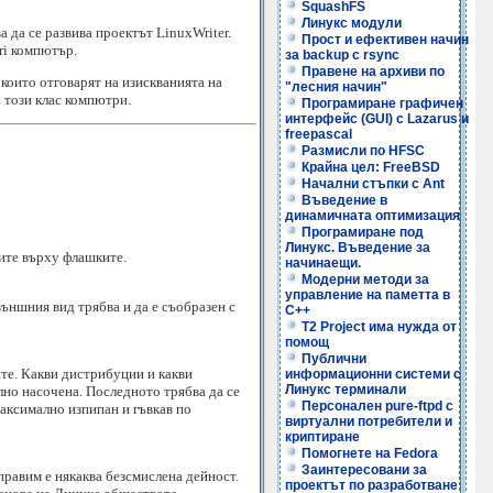
SquashFS
Линукс модули
 да се развива проектът LinuxWriter.
Прост и ефективен начин
ri компютър.
за backup с rsync
Правене на архиви по
които отговарят на изискванията на
"лесния начин"
а този клас компютри.
Програмиране графичен
интерфейс (GUI) с Lazarus и
freepascal
Размисли по HFSC
Крайна цел: FreeBSD
Начални стъпки с Ant
Въведение в
динамичната оптимизация
Програмиране под
Линукс. Въведение за
ите върху флашките.
начинаещи.
Модерни методи за
управление на паметта в
ъншния вид трябва и да е съобразен с
C++
T2 Project има нужда от
помощ
Публични
ите. Какви дистрибуции и какви
информационни системи с
Линукс терминали
лно насочена. Последното трябва да се
Персонален pure-ftpd с
максимално изпипан и гъвкав по
виртуални потребители и
криптиране
Помогнете на Fedora
Заинтересовани за
правим е някаква безсмислена дейност.
проектът по разработване