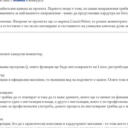
аствах с
в конкурса.
новина
йъгълни камъка на проекта. Първото нещо е това, по какви направления трябва
кванията за най-важното направление - какво да представлява хардуера на linw
ение. Въпреки че проектът ще се нарича LinuixWriter, то реших компютрите 
та естествено е по-лесно изговаряне и съставянето на уникална ключова дума з
кновен хакерски компютър.
аква програма (), чиято функция ще бъде инсталирането на Linux дистрибуци
тър
ани в официални магазини, то външния вид на изделието е важен. Освен това в
талиране
трябва да се планират и така да се каже данните, които ще се качват на флашк
защото едно е инсталация в къщи, а друго е инсталация, която е по-професиона
 само за професионална употреба, докато процеса по инсталиране трябва да е 
ри
пция, без да е практически използван в хардуерните магазини - то това което 