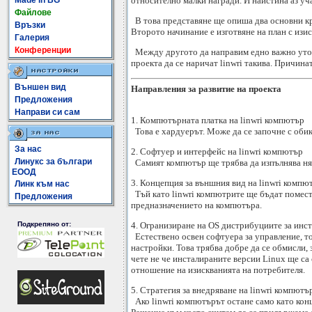
относително малки награди. И наистина аз уч
Made In BG
Файлове
В това представяне ще опиша два основни кра
Връзки
Второто начинание е изготвяне на план с изис
Галерия
Конференции
Между другото да направим едно важно уточн
проекта да се наричат linwri такива. Причина
Външен вид
Направления за развитие на проекта
Предложения
Направи си сам
1. Компютърната платка на linwri компютър
Това е хардуерът. Може да се започне с оби
За нас
2. Софтуер и интерфейс на linwri компютър
Линукс за българи
Самият компютър ще трябва да изпълнява няк
ЕООД
3. Концепция за външния вид на linwri компю
Линк към нас
Тъй като linwri компютрите ще бъдат поместв
Предложения
предназначението на компютъра.
Подкрепяно от:
4. Огранизиране на OS дистрибуциите за инс
Естествено освен софтуера за управление, то 
настройки. Това трябва добре да се обмисли, 
чете не че инсталираните версии Linux ще са
отношение на изискванията на потребителя.
5. Стратегия за внедряване на linwri компютъ
Ако linwri компютърът остане само като конце