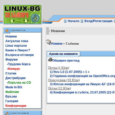
Начало
Вход/Регистрация
Новини
Новини
Актуална тема
»
Събития
Новини
Linux портали
Какво е Линукс?
Архив на новините
Въпроси-отговори
Форуми
Обширен преглед
•Трудова борса
Петък (1 Юли)
•
Конкурс
1) Nvu 1.0 (1-07-2005) « 1 »
Статии
2) Годишна конференция на OpenOffice.org 
Дистрибуции
Понеделник (18 Юли)
•
Поръчка на CD
3) Юлска конференция на Линукс-БГ (18-07
Made In BG
Петък (22 Юли)
Файлове
4) Конференция в събота, 23.07.2005 (22-07
Връзки
Галерия
Конференции