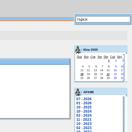
Юли 2005
Пон
Вто
Сря
Чет
Пет
Съб
Нед
1
2
3
4
5
6
7
8
9
10
11
12
13
14
15
16
17
18
19
20
21
22
23
24
25
26
27
28
29
30
31
АРХИВ
07 - 2026
01 - 2026
10 - 2025
10 - 2024
02 - 2024
11 - 2023
10 - 2023
02 - 2023