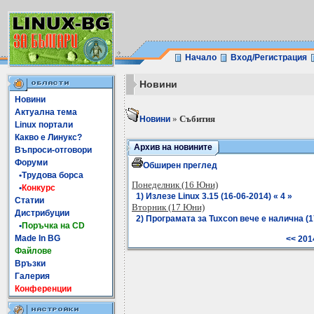
Начало
Вход/Регистрация
Новини
Новини
Актуална тема
»
Събития
Новини
Linux портали
Какво е Линукс?
Архив на новините
Въпроси-отговори
Форуми
Обширен преглед
•Трудова борса
Понеделник (16 Юни)
•
Конкурс
1) Излезе Linux 3.15 (16-06-2014) « 4 »
Статии
Вторник (17 Юни)
Дистрибуции
2) Програмата за Tuxcon вече е налична (17
•
Поръчка на CD
Made In BG
<< 201
Файлове
Връзки
Галерия
Конференции