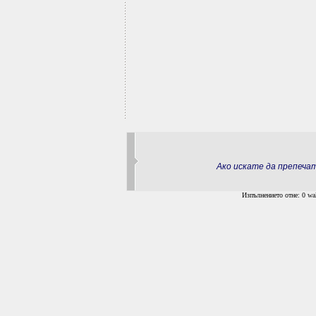
Ако искате да препеч
Изпълнението отне: 0 wal