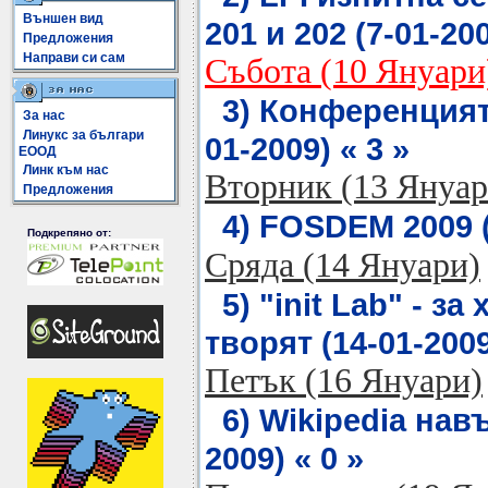
Външен вид
201 и 202 (7-01-200
Предложения
Направи си сам
Събота (10 Януари
3) Конференцията
За нас
Линукс за българи
01-2009) « 3 »
ЕООД
Линк към нас
Вторник (13 Януар
Предложения
4) FOSDEM 2009 (
Подкрепяно от:
Сряда (14 Януари)
5) "init Lab" - за
творят (14-01-2009
Петък (16 Януари)
6) Wikipedia нав
2009) « 0 »