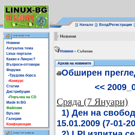
Начало
Вход/Регистрация
Новини
Новини
Актуална тема
»
Събития
Новини
Linux портали
Какво е Линукс?
Архив на новините
Въпроси-отговори
Обширен прегле
Форуми
•Трудова борса
•
Конкурс
<< 2009_
Статии
Дистрибуции
•
Поръчка на CD
Сряда (7 Януари)
Made In BG
Файлове
1) Ден на свобо
Връзки
Галерия
15.01.2009 (7-01-20
Конференции
2) LPI изпитна се