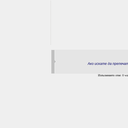
Ако искате да препеч
Изпълнението отне: 0 wal