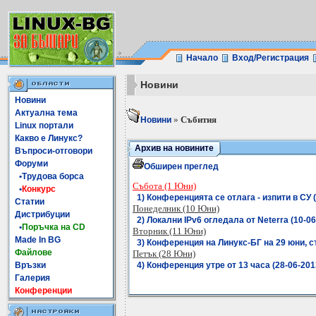
Начало
Вход/Регистрация
Новини
Новини
Актуална тема
»
Събития
Новини
Linux портали
Какво е Линукс?
Архив на новините
Въпроси-отговори
Форуми
Обширен преглед
•Трудова борса
Събота (1 Юни)
•
Конкурс
1) Конференцията се отлага - изпити в СУ (
Статии
Понеделник (10 Юни)
Дистрибуции
2) Локални IPv6 огледала от Neterra (10-06
•
Поръчка на CD
Вторник (11 Юни)
Made In BG
3) Конференция на Линукс-БГ на 29 юни, съ
Файлове
Петък (28 Юни)
Връзки
4) Конференция утре от 13 часа (28-06-2013
Галерия
Конференции