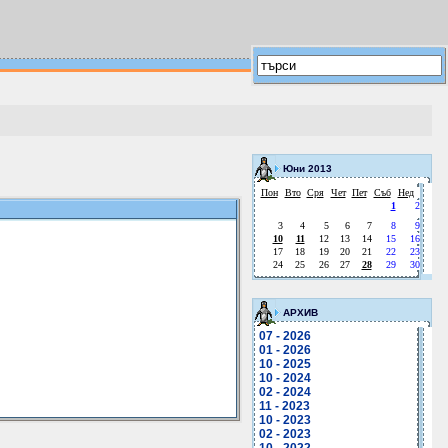
Юни 2013
Пон
Вто
Сря
Чет
Пет
Съб
Нед
1
2
3
4
5
6
7
8
9
10
11
12
13
14
15
16
17
18
19
20
21
22
23
24
25
26
27
28
29
30
АРХИВ
07 - 2026
01 - 2026
10 - 2025
10 - 2024
02 - 2024
11 - 2023
10 - 2023
02 - 2023