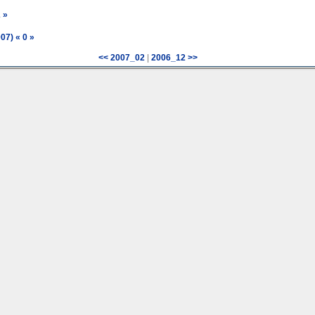
 »
07) « 0 »
|
<< 2007_02
2006_12 >>