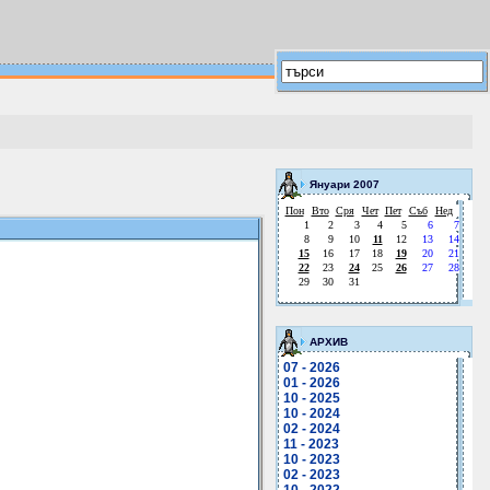
Януари 2007
Пон
Вто
Сря
Чет
Пет
Съб
Нед
1
2
3
4
5
6
7
8
9
10
11
12
13
14
15
16
17
18
19
20
21
22
23
24
25
26
27
28
29
30
31
АРХИВ
07 - 2026
01 - 2026
10 - 2025
10 - 2024
02 - 2024
11 - 2023
10 - 2023
02 - 2023