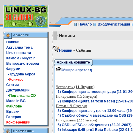
Начало
Вход/Регистрация
Новини
Новини
Актуална тема
»
Събития
Новини
Linux портали
Какво е Линукс?
Архив на новините
Въпроси-отговори
Форуми
Обширен преглед
•Трудова борса
•
Конкурс
Статии
Четвъртък (11 Януари)
Дистрибуции
1) Конференция за месец януари (11-01-200
•
Поръчка на CD
Понеделник (15 Януари)
Made In BG
2) Конференцията за този месец (15-01-200
Петък (19 Януари)
Файлове
3) Конференцията е утре от 13.00 часа (19-
Връзки
4) Сърбия обмисля въвеждане на OSS (19-0
Галерия
Понеделник (22 Януари)
Конференции
5) OSDL и FSG се обединяват (22-01-2007) 
6) Inkscape 0.45-pre1 Beta Release (22-01-2