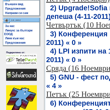
Външен вид
2) Upgrade!Sofia
Предложения
Направи си сам
депеша (4-11-2011)
Четвъртък (10 Ное
За нас
Линукс за българи
3) Конференция 
ЕООД
Линк към нас
2011) « 0 »
Предложения
4) LPI изпити на
Подкрепяно от:
2011) « 0 »
Сряда (16 Ноември
5) GNU - фест по
« 4 »
Петък (25 Ноември
6) Конференцият