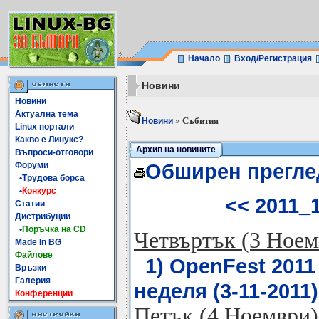
Начало
Вход/Регистрация
Новини
Новини
Актуална тема
»
Събития
Новини
Linux портали
Какво е Линукс?
Архив на новините
Въпроси-отговори
Обширен прегле
Форуми
•Трудова борса
•
Конкурс
<< 2011_
Статии
Дистрибуции
•
Поръчка на CD
Четвъртък (3 Ноем
Made In BG
Файлове
1) OpenFest 2011
Връзки
Галерия
неделя (3-11-2011)
Конференции
Петък (4 Ноември)