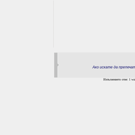
Ако искате да препеч
Изпълнението отне: 1 wal