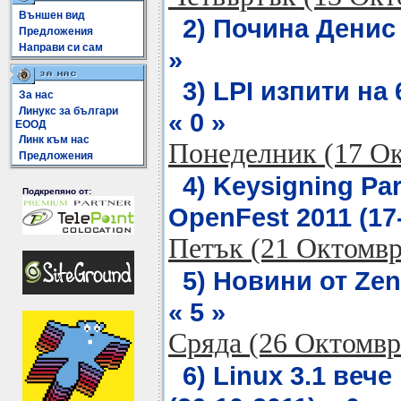
Външен вид
2) Почина Денис 
Предложения
Направи си сам
»
3) LPI изпити на
За нас
Линукс за българи
« 0 »
ЕООД
Линк към нас
Понеделник (17 О
Предложения
4) Keysigning Pa
Подкрепяно от:
OpenFest 2011 (17-
Петък (21 Октомвр
5) Новини от Zen
« 5 »
Сряда (26 Октомвр
6) Linux 3.1 веч