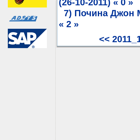
(26-10-2011) « 0 »
7) Почина Джон М
« 2 »
<< 2011_