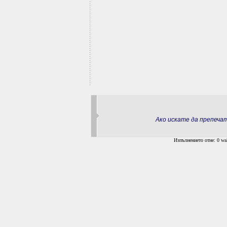
Ако искате да препеч
Изпълнението отне: 0 wal