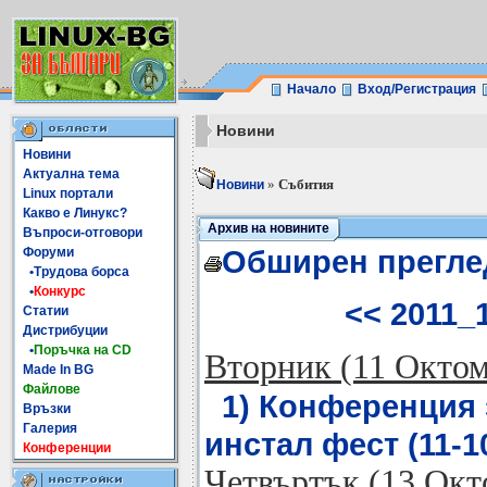
Начало
Вход/Регистрация
Новини
Новини
Актуална тема
»
Събития
Новини
Linux портали
Какво е Линукс?
Архив на новините
Въпроси-отговори
Обширен прегле
Форуми
•Трудова борса
•
Конкурс
<< 2011_
Статии
Дистрибуции
•
Поръчка на CD
Вторник (11 Окто
Made In BG
Файлове
1) Конференция 
Връзки
Галерия
инстал фест (11-10
Конференции
Четвъртък (13 Окт