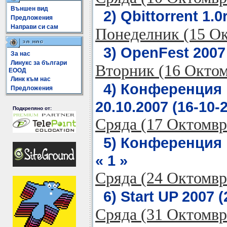
Външен вид
2) Qbittorrent 1.0
Предложения
Направи си сам
Понеделник (15 О
3) OpenFest 2007 
За нас
Линукс за българи
Вторник (16 Окто
ЕООД
Линк към нас
4) Конференция 
Предложения
20.10.2007 (16-10-2
Подкрепяно от:
Сряда (17 Октомвр
5) Конференция в
« 1 »
Сряда (24 Октомвр
6) Start UP 2007 (
Сряда (31 Октомвр