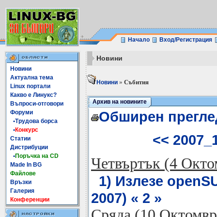
Начало
Вход/Регистрация
Новини
Новини
Актуална тема
»
Събития
Новини
Linux портали
Какво е Линукс?
Архив на новините
Въпроси-отговори
Обширен прегле
Форуми
•Трудова борса
•
Конкурс
<< 2007_
Статии
Дистрибуции
•
Поръчка на CD
Четвъртък (4 Окто
Made In BG
Файлове
1) Излезе openSU
Връзки
Галерия
2007) « 2 »
Конференции
Сряда (10 Октомвр