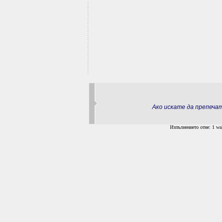
Ако искате да препеч
Изпълнението отне: 1 wal