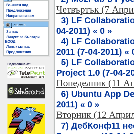
Външен вид
Четвъртък (7 Апри
Предложения
Направи си сам
3) LF Collaborati
04-2011) « 0 »
За нас
Линукс за българи
4) LF Collaborat
ЕООД
Линк към нас
2011 (7-04-2011) « 
Предложения
5) LF Collaborat
Подкрепяно от:
Project 1.0 (7-04-20
Понеделник (11 А
6) Ubuntu App De
2011) « 0 »
Вторник (12 Апри
7) ДебКонф11 не