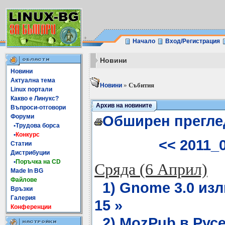
Начало
Вход/Регистрация
Новини
Новини
Актуална тема
»
Събития
Новини
Linux портали
Какво е Линукс?
Архив на новините
Въпроси-отговори
Обширен прегле
Форуми
•Трудова борса
•
Конкурс
<< 2011_
Статии
Дистрибуции
•
Поръчка на CD
Сряда (6 Април)
Made In BG
Файлове
1) Gnome 3.0 изл
Връзки
Галерия
15 »
Конференции
2) MozPub в Русе 