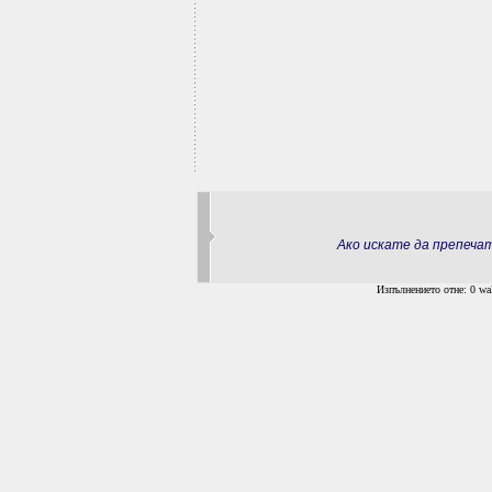
Ако искате да препеч
Изпълнението отне: 0 wal