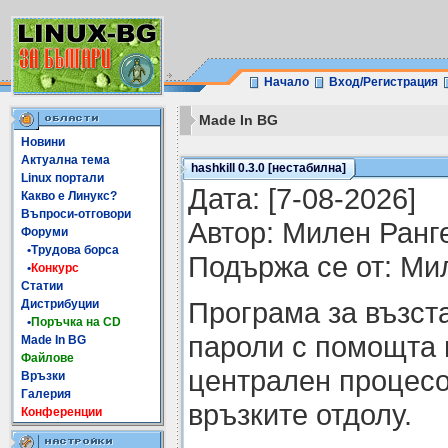
Начало
Вход/Регистрация
Made In BG
Новини
Актуална тема
hashkill 0.3.0 [нестабилна]
Linux портали
Датa: [7-08-2026]
Какво е Линукс?
Въпроси-отговори
Автор: Милен Ранг
Форуми
•Трудова борса
Подържа се от: Ми
•
Конкурс
Статии
Програма за възст
Дистрибуции
•
Поръчка на CD
пароли с помощта 
Made In BG
Файлове
централен процесо
Връзки
Галерия
връзките отдолу.
Конференции