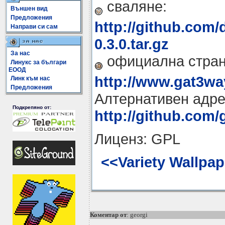
сваляне:
Външен вид
Предложения
http://github.com/
Направи си сам
0.3.0.tar.gz
За нас
официална стран
Линукс за българи
ЕООД
http://www.gat3way
Линк към нас
Предложения
Алтернативен адре
Подкрепяно от:
http://github.com/
Лиценз: GPL
<<Variety Wallpap
Коментар от
: georgi