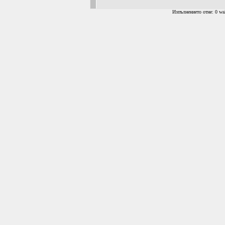
Изпълнението отне: 0 wal