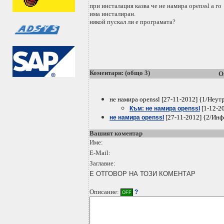
при инсталация казва че не намира openssl а го
има инсталиран.
някой пускал ли е програмата?
Коментари: (общо 3)
О
не намира openssl [27-11-2012] {1/Неут
[1-12-2
Към: не намира openssl
[27-11-2012] {2/Ин
не намира openssl
Вашият коментар
Име:
E-Mail:
Заглавие:
Е ОТГОВОР НА ТОЗИ КОМЕНТАР
Описание:
?
OFF