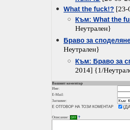
[23-
What the fuck!?
Към: What the fu
Неутрален}
Браво за споделянето
Неутрален}
Към: Браво за сп
2014] {1/Неутрал
Вашият коментар
Име:
E-Mail:
Заглавие:
Е ОТГОВОР НА ТОЗИ КОМЕНТАР
(ДА
Описание:
?
OFF