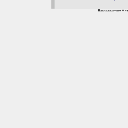
Изпълнението отне: 0 wal