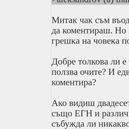
Митак чак съм въо
да коментираш. Но
грешка на човека п
Добре толкова ли е
ползва очите? И едв
коментира?
Ако видиш двадесет
също ЕГН и различн
събужда ли никакв