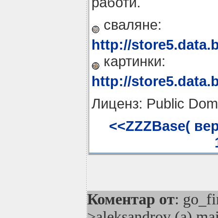
работи.
сваляне:
http://store5.data
картинки:
http://store5.data
Лиценз: Public Dom
<<ZZZBase( вер.
Коментар от
: go_fi
>aleksandrov (a) ma