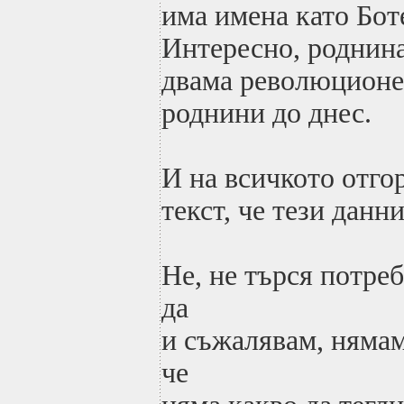
има имена като Бот
Интересно, роднин
двама революционе
роднини до днес.
И на всичкото отго
текст, че тези данн
Не, не търся потре
да
и съжалявам, нямам
че