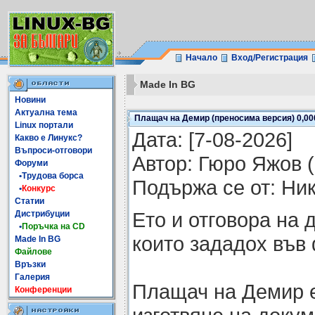
Начало
Вход/Регистрация
Made In BG
Новини
Актуална тема
Плащач на Демир (преносима версия) 0,00
Linux портали
Датa: [7-08-2026]
Какво е Линукс?
Въпроси-отговори
Автор: Гюро Яжов (
Форуми
•Трудова борса
Подържа се от: Ни
•
Конкурс
Статии
Ето и отговора на 
Дистрибуции
•
Поръчка на CD
които зададох във
Made In BG
Файлове
Връзки
Галерия
Плащач на Демир 
Конференции