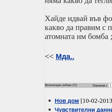
няма какво да тегли
Хайде идвай във ф
какво да правим с 
атомната им бомба ;
<<
Мда..
Коментари: (общо 21)
Оценени с
[10-02-2013
Нов дом
Чувствителни данн