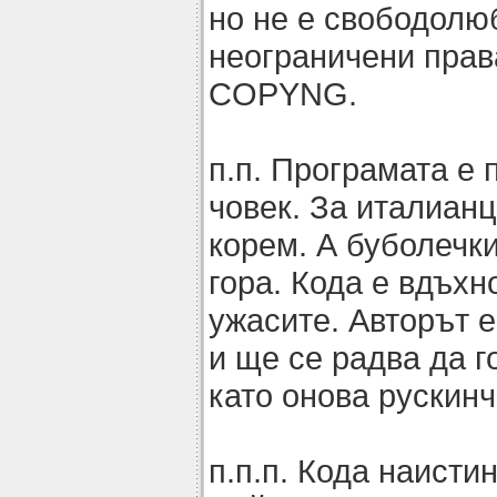
но не е свободолю
неограничени прав
COPYNG.
п.п. Програмата е 
човек. За италианц
корем. А буболечки
гора. Кода е вдъхн
ужасите. Авторът 
и ще се радва да г
като онова рускинч
п.п.п. Кода наисти