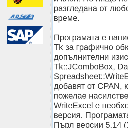
разгледана от люб
време.
Програмата е напис
Tk за графично об
допълнителни изис
Tk::JComboBox, Da
Spreadsheet::WriteE
добавят от CPAN, 
пожелае насилстве
WriteExcel е необх
версия. Програмат
Пърл версии 5,14 (У