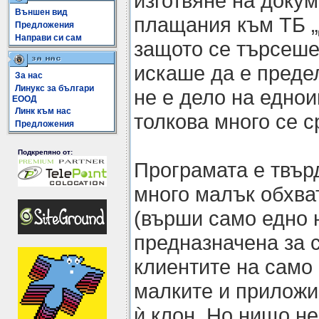
изготвяне на доку
Външен вид
плащания към ТБ „
Предложения
Направи си сам
защото се търсеше 
искаше да е преде
За нас
Линукс за българи
не е дело на еднои
ЕООД
Линк към нас
толкова много се с
Предложения
Подкрепяно от:
Програмата е твър
много малък обхва
(върши само едно 
предназначена за 
клиентите на само 
малките и приложи
ѝ клон. Но нищо не