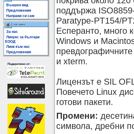
покрива около 120 
Външен вид
поддържа ISO8859-1
Предложения
Направи си сам
Paratype-PT154/PT2
Есперанто, много к
За нас
Линукс за българи
Windows и Macintos
ЕООД
Линк към нас
превдографичните 
Предложения
и xterm.
Подкрепяно от:
Лицензът е SIL OFL
Повечето Linux ди
готови пакети.
Промени:
десетин
символа, дребни п