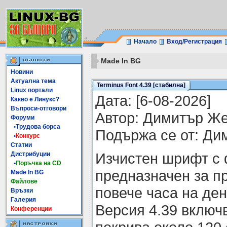
Начало
Вход/Регистрация
Made In BG
Новини
Актуална тема
Terminus Font 4.39 [стабилна]
Linux портали
Датa: [6-08-2026]
Какво е Линукс?
Въпроси-отговори
Автор: Димитър Ж
Форуми
•Трудова борса
Подържа се от: Ди
•
Конкурс
Статии
Изчистен шрифт с
Дистрибуции
•
Поръчка на CD
предназначен за п
Made In BG
Файлове
повече часа на ден
Връзки
Галерия
Версия 4.39 включ
Конференции