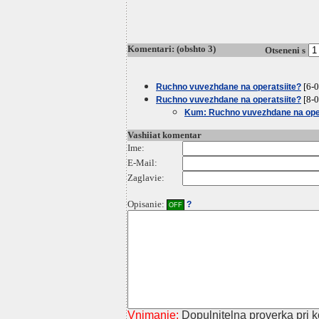
Komentari: (obshto 3)
Otseneni s
[6-0
Ruchno vuvezhdane na operatsiite?
[8-0
Ruchno vuvezhdane na operatsiite?
Kum: Ruchno vuvezhdane na oper
Vashiiat komentar
Ime:
E-Mail:
Zaglavie:
Opisanie:
?
OFF
Vnimanie:
Dopulnitelna proverka pri ko