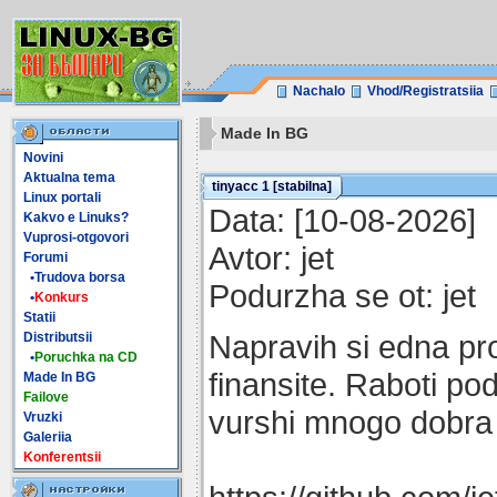
Nachalo
Vhod/Registratsiia
Made In BG
Novini
Aktualna tema
tinyacc 1 [stabilna]
Linux portali
Data: [10-08-2026]
Kakvo e Linuks?
Vuprosi-otgovori
Avtor: jet
Forumi
•Trudova borsa
Podurzha se ot: jet
•
Konkurs
Statii
Napravih si edna p
Distributsii
•
Poruchka na CD
finansite. Raboti p
Made In BG
Failove
vurshi mnogo dobra 
Vruzki
Galeriia
Konferentsii