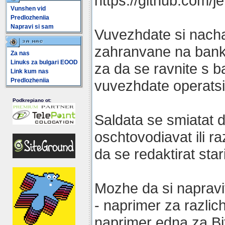
https://github.com/je
Vunshen vid
Predlozheniia
Napravi si sam
Vuvezhdate si nacha
zahranvane na banko
Za nas
Linuks za bulgari EOOD
za da se ravnite s b
Link kum nas
Predlozheniia
vuvezhdate operatsi
Podkrepiano ot:
Saldata se smiatat 
oschtovodiavat ili r
da se redaktirat stari
Mozhe da si napravi
- naprimer za razlic
naprimer edna za Bitk