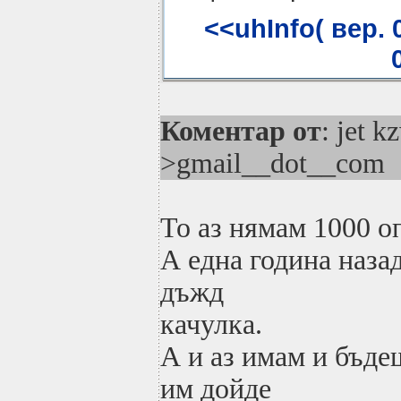
<<uhInfo( вер. 
Коментар от
: jet k
>gmail__dot__com
То аз нямам 1000 о
А една година наза
дъжд
качулка.
А и аз имам и бъде
им дойде