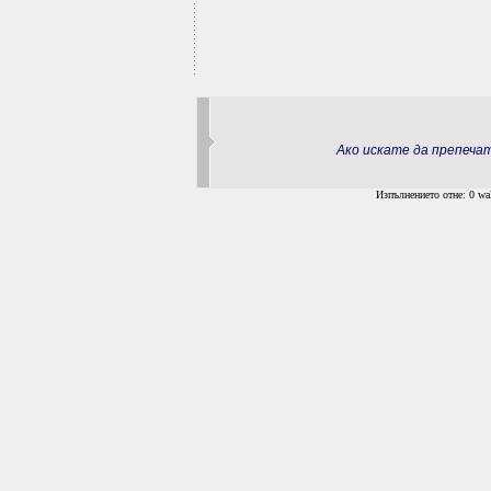
Ако искате да препеч
Изпълнението отне: 0 wal