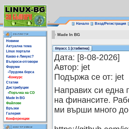
Начало
Вход/Регистрация
Made In BG
Новини
Актуална тема
tinyacc 1 [стабилна]
Linux портали
Датa: [8-08-2026]
Какво е Линукс?
Въпроси-отговори
Автор: jet
Форуми
•Трудова борса
Подържа се от: jet
•
Конкурс
Статии
Направих си една 
Дистрибуции
•
Поръчка на CD
на финансите. Раб
Made In BG
Файлове
ми върши много до
Връзки
Галерия
Конференции