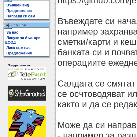
https://github.com/je
Външен вид
Предложения
Направи си сам
Въвеждате си нача
например захранва
За нас
Линукс за българи
сметки/карти и кеш
ЕООД
Линк към нас
банката си и почва
Предложения
операциите ежедне
Подкрепяно от:
Салдата се смятат
се осчтоводяват ил
както и да се реда
Може да си направ
- например за разл