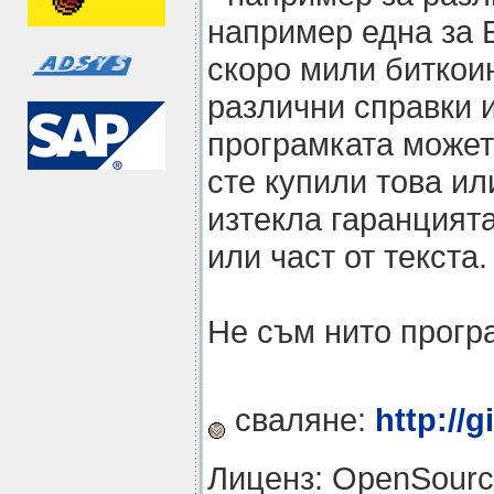
например една за Б
скоро мили биткоин
различни справки 
програмката можете
сте купили това ил
изтекла гаранцията
или част от текста.
Не съм нито прогр
сваляне:
http://g
Лиценз: OpenSour