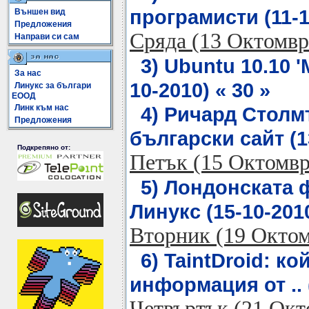
програмисти (11-10
Външен вид
Предложения
Сряда (13 Октомвр
Направи си сам
3) Ubuntu 10.10 '
За нас
10-2010) « 30 »
Линукс за българи
ЕООД
Линк към нас
4) Ричард Столм
Предложения
български сайт (13
Подкрепяно от:
Петък (15 Октомвр
5) Лондонската 
Линукс (15-10-2010
Вторник (19 Окто
6) TaintDroid: к
информация от .. (
Четвъртък (21 Окт