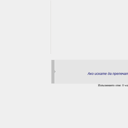
Ако искате да препеч
Изпълнението отне: 0 wal