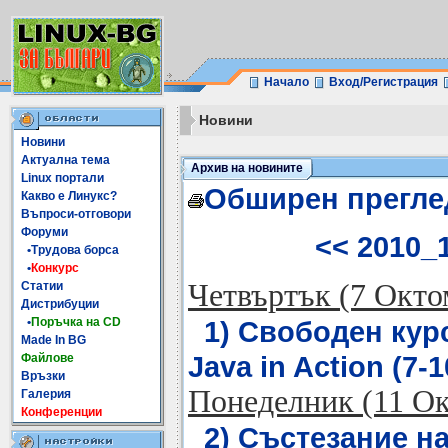
Начало
Вход/Регистрация
Новини
Новини
Актуална тема
Архив на новините
Linux портали
Обширен прегле
Какво е Линукс?
Въпроси-отговори
Форуми
<< 2010_
•Трудова борса
•
Конкурс
Четвъртък (7 Окто
Статии
Дистрибуции
•
Поръчка на CD
1) Свободен кур
Made In BG
Java in Action (7-1
Файлове
Връзки
Понеделник (11 О
Галерия
Конференции
2) Състезание н