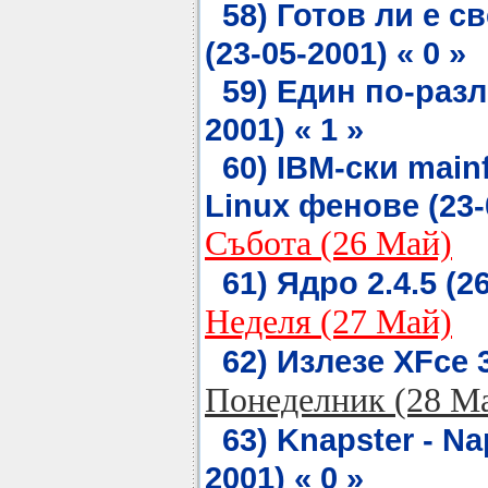
58) Готов ли е с
(23-05-2001) « 0 »
59) Един по-разл
2001) « 1 »
60) IBM-ски main
Linux фенове (23-0
Събота (26 Май)
61) Ядро 2.4.5 (26
Неделя (27 Май)
62) Излезе XFce 3
Понеделник (28 М
63) Knapster - Na
2001) « 0 »