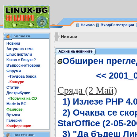
Начало
Вход/Регистрация
Новини
Новини
Актуална тема
Архив на новините
Linux портали
Обширен прегле
Какво е Линукс?
Въпроси-отговори
Форуми
<< 2001_
•Трудова борса
•
Конкурс
Сряда (2 Май)
Статии
Дистрибуции
•
Поръчка на CD
1) Излезе PHP 4.0
Made In BG
Файлове
2) Очаква се ско
Връзки
StarOffice (2-05-20
Галерия
Конференции
3) "Да бъдеш Ли