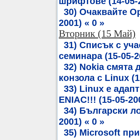
шрифтове (14-05-2
30) Очаквайте Op
2001) « 0 »
Вторник (15 Май)
31) Списък с уч
семинара (15-05-20
32) Nokia смята 
конзола с Linux (1
33) Linux е адап
ENIAC!!! (15-05-200
34) Български ло
2001) « 0 »
35) Microsoft пр