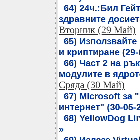
64) 24ч.:Бил Гей
здравните досиета
Вторник (29 Май)
65) Използвайте
и криптиране (29-0
66) Част 2 на ръ
модулите в ядрото
Сряда (30 Май)
67) Microsoft за
интернет" (30-05-2
68) YellowDog Lin
»
69) Излезе Virtu