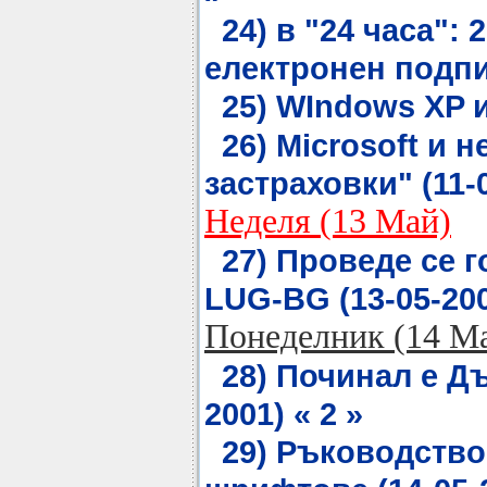
24) в "24 часа": 
електронен подпис
25) WIndows XP и
26) Microsoft и 
застраховки" (11-0
Неделя (13 Май)
27) Проведе се 
LUG-BG (13-05-200
Понеделник (14 М
28) Починал е Дъ
2001) « 2 »
29) Ръководство 