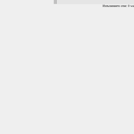
Изпълнението отне: 0 wal