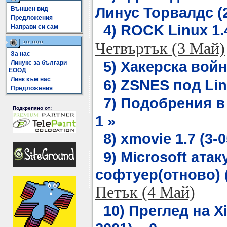
Линус Торвалдс (2
Външен вид
Предложения
4) ROCK Linux 1.4
Направи си сам
Четвъртък (3 Май)
За нас
5) Хакерска война
Линукс за българи
ЕООД
Линк към нас
6) ZSNES под Linu
Предложения
7) Подобрения в 
Подкрепяно от:
1 »
8) xmovie 1.7 (3-0
9) Microsoft ата
софтуер(отново) (
Петък (4 Май)
10) Преглед на X