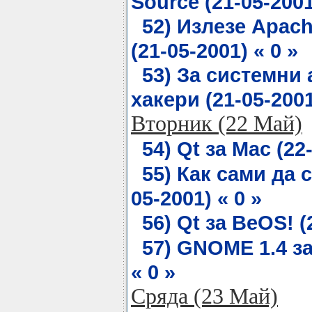
Source (21-05-2001
52) Излезе Apach
(21-05-2001) « 0 »
53) За системни
хакери (21-05-2001
Вторник (22 Май)
54) Qt за Mac (22-
55) Как сами да 
05-2001) « 0 »
56) Qt за BeOS! (
57) GNOME 1.4 за 
« 0 »
Сряда (23 Май)