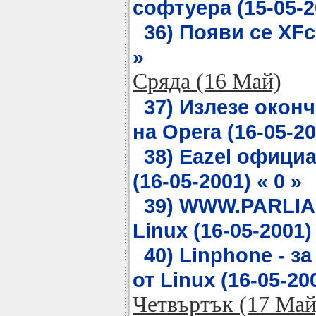
софтуера (15-05-20
36) Появи се XFce
»
Сряда (16 Май)
37) Излезе оконч
на Opera (16-05-20
38) Eazel офици
(16-05-2001) « 0 »
39) WWW.PARLIA
Linux (16-05-2001) 
40) Linphone - за
от Linux (16-05-200
Четвъртък (17 Май