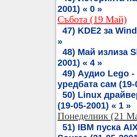
2001) « 0 »
Събота (19 Май)
47) KDE2 за Wind
»
48) Май излиза Sl
2001) « 4 »
49) Аудио Lego -
уредбата сам (19-0
50) Linux драйве
(19-05-2001) « 1 »
Понеделник (21 М
51) IBM пуска A