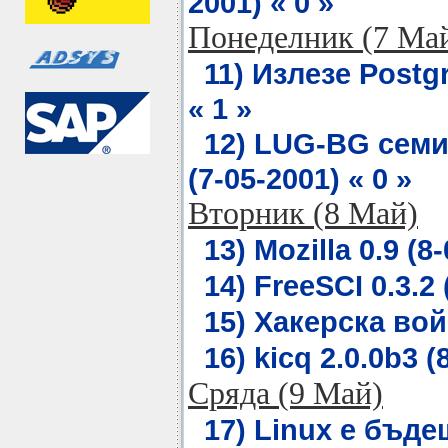
2001) « 0 »
Понеделник (7 Ма
11) Излезе Postgr
« 1 »
12) LUG-BG семин
(7-05-2001) « 0 »
Вторник (8 Май)
13) Mozilla 0.9 (8
14) FreeSCI 0.3.2 
15) Хакерска войн
16) kicq 2.0.0b3 (
Сряда (9 Май)
17) Linux е бъд