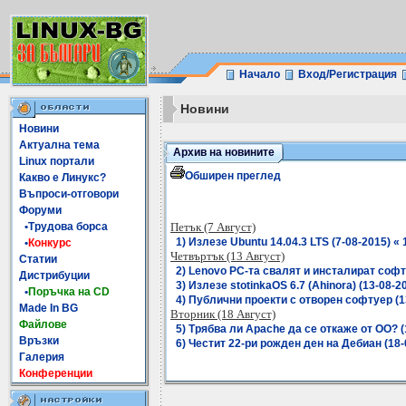
Начало
Вход/Регистрация
Новини
Новини
Актуална тема
Архив на новините
Linux портали
Обширен преглед
Какво е Линукс?
Въпроси-отговори
Форуми
•Трудова борса
Петък (7 Август)
1) Излезе Ubuntu 14.04.3 LTS (7-08-2015) « 
•
Конкурс
Четвъртък (13 Август)
Статии
2) Lenovo PC-та свалят и инсталират софту
Дистрибуции
3) Излезе stotinkaOS 6.7 (Ahinora) (13-08-20
•
Поръчка на CD
4) Публични проекти с отворен софтуер (13
Made In BG
Вторник (18 Август)
Файлове
5) Трябва ли Apache да се откаже от OO? (1
Връзки
6) Честит 22-ри рожден ден на Дебиан (18-0
Галерия
Конференции