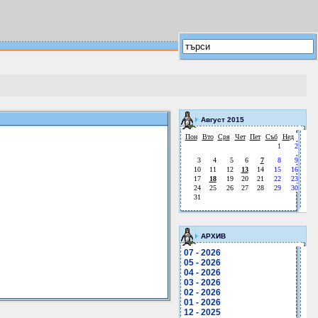
Август 2015
Пон
Вто
Сря
Чет
Пет
Съб
Нед
1
2
3
4
5
6
7
8
9
10
11
12
13
14
15
16
17
18
19
20
21
22
23
24
25
26
27
28
29
30
31
АРХИВ
07 - 2026
05 - 2026
04 - 2026
03 - 2026
02 - 2026
01 - 2026
12 - 2025