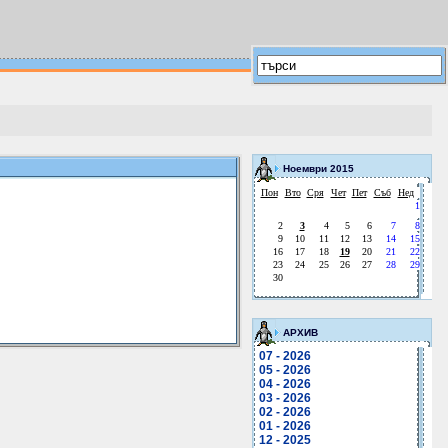
Ноември 2015
Пон
Вто
Сря
Чет
Пет
Съб
Нед
1
2
3
4
5
6
7
8
9
10
11
12
13
14
15
16
17
18
19
20
21
22
23
24
25
26
27
28
29
30
АРХИВ
07 - 2026
05 - 2026
04 - 2026
03 - 2026
02 - 2026
01 - 2026
12 - 2025