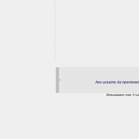
Ако искате да препеч
Изпълнението отне: 0 wal