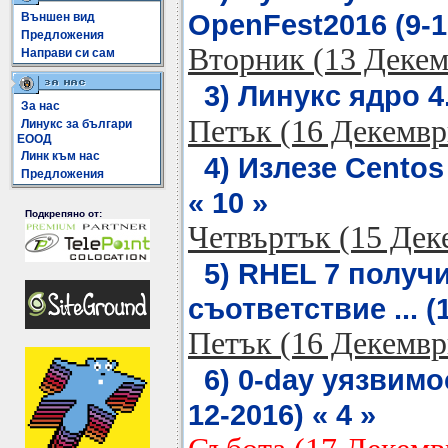
OpenFest2016 (9-12
Външен вид
Предложения
Вторник (13 Декем
Направи си сам
3) Линукс ядро 4.
За нас
Петък (16 Декемвр
Линукс за българи
ЕООД
Линк към нас
4) Излезе Centos 7
Предложения
« 10 »
Подкрепяно от:
Четвъртък (15 Дек
5) RHEL 7 получ
съответствие ... (1
Петък (16 Декемвр
6) 0-day уязвимос
12-2016) « 4 »