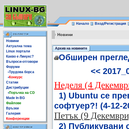
Начало
Вход/Регистрация
Новини
Новини
Актуална тема
Архив на новините
Linux портали
Обширен прегле
Какво е Линукс?
Въпроси-отговори
Форуми
<< 2017_
•Трудова борса
•
Конкурс
Неделя (4 Декемвр
Статии
Дистрибуции
•
Поръчка на CD
1) Ubuntu се пр
Made In BG
софтуер?! (4-12-20
Файлове
Връзки
Петък (9 Декември
Галерия
Конференции
2) Публикувани 