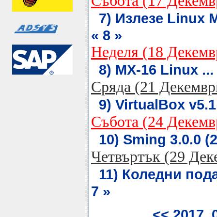
Събота (17 Декемв
7) Излезе Linux Mi
« 8 »
Неделя (18 Декемв
8) MX-16 Linux ...
Сряда (21 Декемвр
9) VirtualBox v5.1.
Събота (24 Декемв
10) Sming 3.0.0 (2
Четвъртък (29 Дек
11) Коледни пода
7 »
<< 2017_