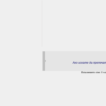
Ако искате да препеч
Изпълнението отне: 0 wal