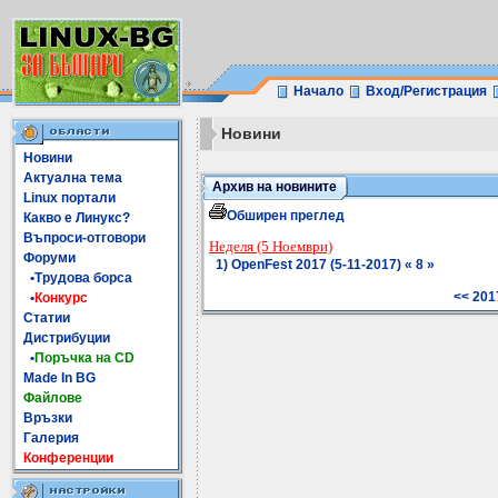
Начало
Вход/Регистрация
Новини
Новини
Актуална тема
Архив на новините
Linux портали
Обширен преглед
Какво е Линукс?
Въпроси-отговори
Неделя (5 Ноември)
Форуми
1) OpenFest 2017 (5-11-2017) « 8 »
•Трудова борса
<< 201
•
Конкурс
Статии
Дистрибуции
•
Поръчка на CD
Made In BG
Файлове
Връзки
Галерия
Конференции