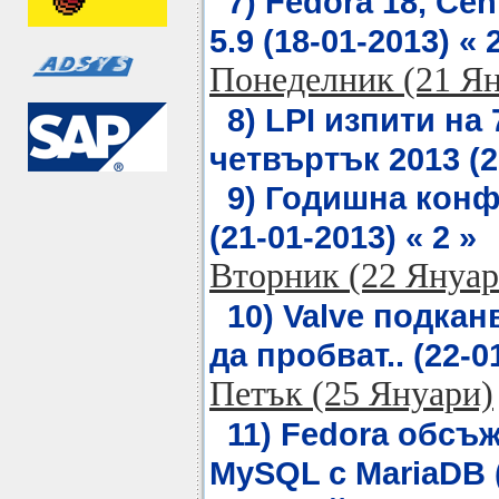
7) Fedora 18, Cen
5.9 (18-01-2013) « 
Понеделник (21 Я
8) LPI изпити на
четвъртък 2013 (21
9) Годишна кон
(21-01-2013) « 2 »
Вторник (22 Януар
10) Valve подкан
да пробват.. (22-01
Петък (25 Януари)
11) Fedora обсъ
MySQL с MariaDB (