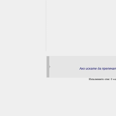
Ако искате да препеч
Изпълнението отне: 0 wal