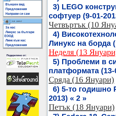
3) LEGO констру
Външен вид
Предложения
софтуер (9-01-2013
Направи си сам
Четвъртък (10 Яну
За нас
4) Високотехнол
Линукс за българи
ЕООД
Линк към нас
Линукс на борда (1
Предложения
Неделя (13 Януари
Подкрепяно от:
5) Проблеми в с
платформата (13-0
Сряда (16 Януари)
6) 5-то годишно 
2013) « 2 »
Петък (18 Януари)