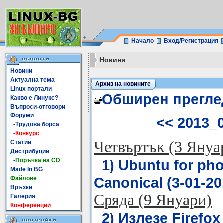
Начало
Вход/Регистрация
Новини
Новини
Актуална тема
Архив на новините
Linux портали
Обширен прегле
Какво е Линукс?
Въпроси-отговори
Форуми
<< 2013_
•Трудова борса
•
Конкурс
Четвъртък (3 Януа
Статии
Дистрибуции
•
Поръчка на CD
1) Ubuntu for pho
Made In BG
Canonical (3-01-20
Файлове
Връзки
Сряда (9 Януари)
Галерия
Конференции
2) Излезе Firefox 