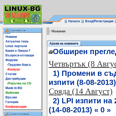
Начало
Вход/Регистрация
Новини
Новини
Актуална тема
Архив на новините
Linux портали
Обширен прегле
Какво е Линукс?
Въпроси-отговори
Форуми
Четвъртък (8 Авгу
•Трудова борса
•
Конкурс
1) Промени в съ
Статии
Дистрибуции
изпити (8-08-2013)
•
Поръчка на CD
Made In BG
Сряда (14 Август)
Файлове
Връзки
2) LPI изпити на
Галерия
Конференции
(14-08-2013) « 0 »