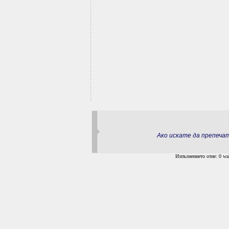
Ако искате да препеч
Изпълнението отне: 0 wal