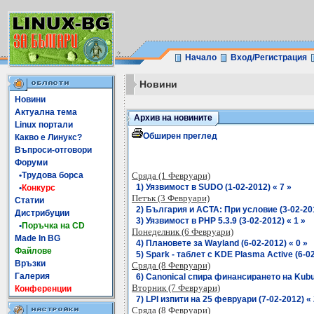
Начало
Вход/Регистрация
Новини
Новини
Актуална тема
Архив на новините
Linux портали
Обширен преглед
Какво е Линукс?
Въпроси-отговори
Форуми
•Трудова борса
Сряда (1 Февруари)
1) Уязвимост в SUDO (1-02-2012) « 7 »
•
Конкурс
Петък (3 Февруари)
Статии
2) България и ACTA: При условие (3-02-201
Дистрибуции
3) Уязвимост в PHP 5.3.9 (3-02-2012) « 1 »
•
Поръчка на CD
Понеделник (6 Февруари)
Made In BG
4) Плановете за Wayland (6-02-2012) « 0 »
Файлове
5) Spark - таблет с KDE Plasma Active (6-02
Връзки
Сряда (8 Февруари)
Галерия
6) Canonical спира финансирането на Kubun
Вторник (7 Февруари)
Конференции
7) LPI изпити на 25 февруари (7-02-2012) « 
Сряда (8 Февруари)