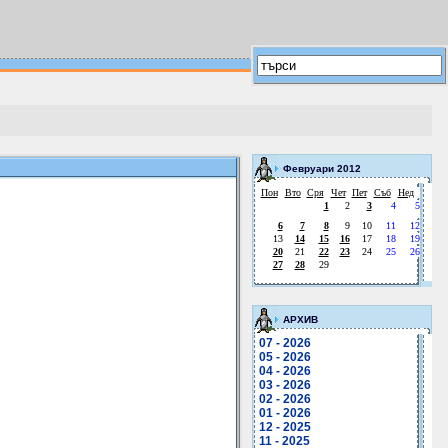
Февруари 2012
Пон
Вто
Сря
Чет
Пет
Съб
Нед
1
2
3
4
5
6
7
8
9
10
11
12
13
14
15
16
17
18
19
20
21
22
23
24
25
26
27
28
29
АРХИВ
07 - 2026
05 - 2026
04 - 2026
03 - 2026
02 - 2026
01 - 2026
12 - 2025
11 - 2025