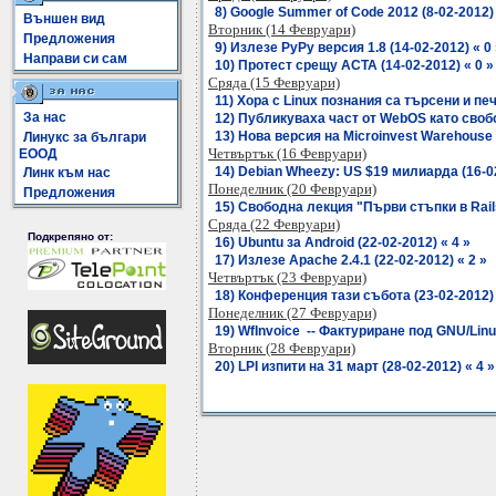
8) Google Summer of Code 2012 (8-02-2012) 
Външен вид
Вторник (14 Февруари)
Предложения
9) Излезе PyPy версия 1.8 (14-02-2012) « 0
Направи си сам
10) Протест срещу ACTA (14-02-2012) « 0 »
Сряда (15 Февруари)
11) Хора с Linux познания са търсени и пече
За нас
12) Публикуваха част от WebOS като свободе
13) Нова версия на Microinvest Warehouse 
Линукс за българи
Четвъртък (16 Февруари)
ЕООД
14) Debian Wheezy: US $19 милиарда (16-02
Линк към нас
Понеделник (20 Февруари)
Предложения
15) Свободна лекция "Първи стъпки в Rails
Сряда (22 Февруари)
Подкрепяно от:
16) Ubuntu за Android (22-02-2012) « 4 »
17) Излезе Apache 2.4.1 (22-02-2012) « 2 »
Четвъртък (23 Февруари)
18) Конференция тази събота (23-02-2012) 
Понеделник (27 Февруари)
19) WfInvoice -- Фактуриране под GNU/Linux
Вторник (28 Февруари)
20) LPI изпити на 31 март (28-02-2012) « 4 »