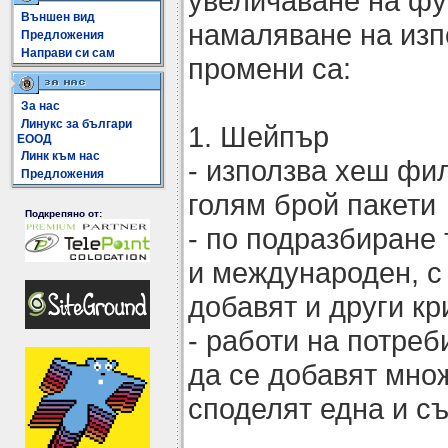
увеличаване на фу
Външен вид
намаляване на изп
Предложения
Направи си сам
промени са:
За нас
Линукс за българи
1. Шейпър
ЕООД
Линк към нас
- използва хеш фи
Предложения
голям брой пакети
Подкрепяно от:
- по подразбиране
и международен, с 
добавят и други к
- работи на потреб
да се добавят множ
споделят една и с