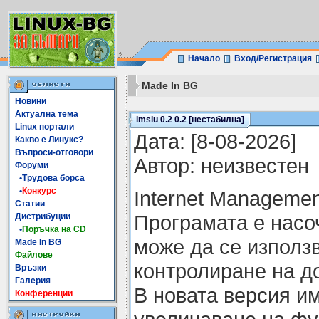
Начало
Вход/Регистрация
Made In BG
Новини
Актуална тема
imslu 0.2 0.2 [нестабилна]
Linux портали
Датa: [8-08-2026]
Какво е Линукс?
Въпроси-отговори
Автор: неизвестен
Форуми
•Трудова борса
•
Конкурс
Internet Managemen
Статии
Програмата е насо
Дистрибуции
•
Поръчка на CD
може да се използв
Made In BG
Файлове
контролиране на до
Връзки
Галерия
В новата версия и
Конференции