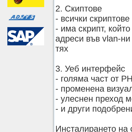
2. Скиптове
- всички скриптове
- има скрипт, койт
адреси във vlan-ни
тях
3. Уеб интерфейс
- голяма част от P
- променена визуа
- улеснен преход 
- и други подобрен
Инсталирането на 