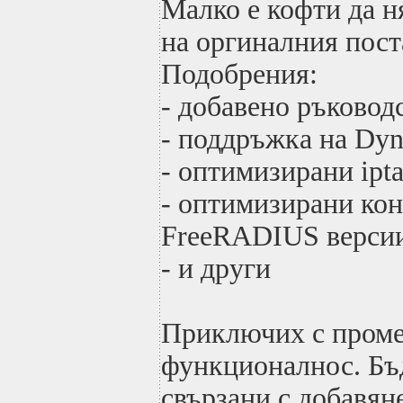
Малко е кофти да н
на оргиналния пост
Подобрения:
- добавено ръководс
- поддръжка на Dy
- оптимизирани ipta
- оптимизирани ко
FreeRADIUS версии 
- и други
Приключих с проме
функционалнос. Бъ
свързани с добавян