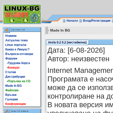
Начало
Вход/Регистрация
Made In BG
Новини
Актуална тема
imslu 0.2 0.2 [нестабилна]
Linux портали
Датa: [6-08-2026]
Какво е Линукс?
Въпроси-отговори
Автор: неизвестен
Форуми
•Трудова борса
•
Конкурс
Internet Managemen
Статии
Програмата е насо
Дистрибуции
•
Поръчка на CD
може да се използв
Made In BG
Файлове
контролиране на до
Връзки
Галерия
В новата версия и
Конференции