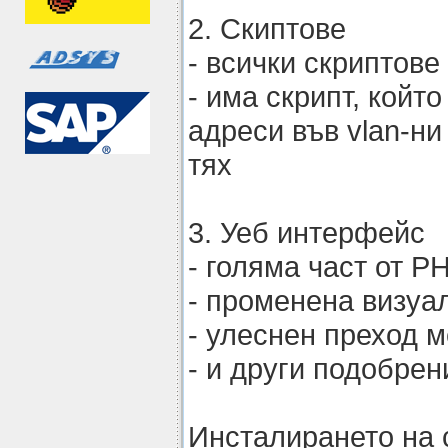
2. Скиптове
- всички скриптове
- има скрипт, койт
адреси във vlan-ни
тях
3. Уеб интерфейс
- голяма част от P
- променена визуа
- улеснен преход 
- и други подобрен
Инсталирането на 