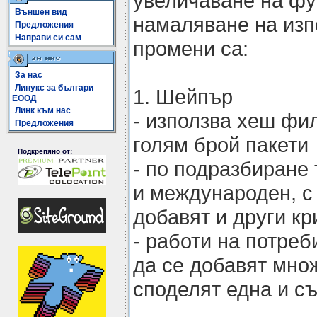
увеличаване на фу
Външен вид
намаляване на изп
Предложения
Направи си сам
промени са:
За нас
Линукс за българи
1. Шейпър
ЕООД
Линк към нас
- използва хеш фи
Предложения
голям брой пакети
Подкрепяно от:
- по подразбиране
и международен, с 
добавят и други к
- работи на потреб
да се добавят множ
споделят една и с