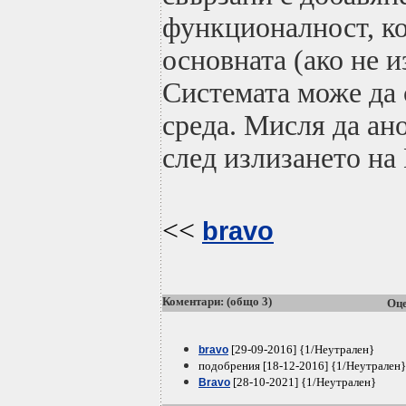
функционалност, ко
основната (ако не 
Системата може да 
среда. Мисля да ан
след излизането на 
<<
bravo
Коментари: (общо 3)
Оце
[29-09-2016] {1/Неутрален}
bravo
подобрения [18-12-2016] {1/Неутрален}
[28-10-2021] {1/Неутрален}
Bravo