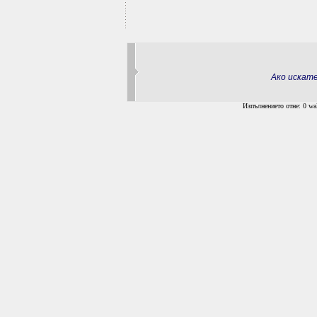
Ако искат
Изпълнението отне: 0 wal