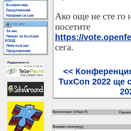
Външен вид
Предложения
Ако още не сте го 
Направи си сам
посетите
За нас
https://vote.openf
Линукс за българи
ЕООД
сега.
Линк към нас
Предложения
Подкрепяно от:
<< Конференция 
TuxCon 2022 ще с
202
Коментари: (общо 0)
Оценен
Вашият коментар