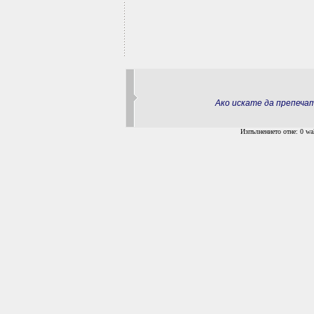
Ако искате да препеч
Изпълнението отне: 0 wal