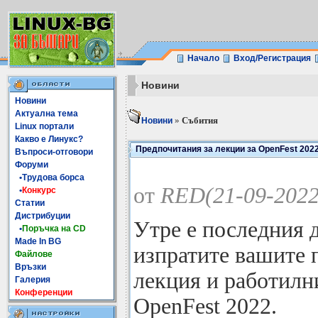
Начало
Вход/Регистрация
Новини
Новини
Актуална тема
»
Събития
Новини
Linux портали
Какво е Линукс?
Предпочитания за лекции за OpenFest 202
Въпроси-отговори
Форуми
•Трудова борса
от
RED(21-09-2022
•
Конкурс
Статии
Дистрибуции
Утре е последния д
•
Поръчка на CD
Made In BG
изпратите вашите 
Файлове
Връзки
лекция и работилн
Галерия
Конференции
OpenFest 2022.