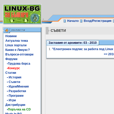
Начало
Вход/Регистрация
СЪВЕТИ
Новини
Актуална тема
Заглавия от архивите: 03 - 2010
Linux портали
1.
"Електронен подпис за работа под Linux
Какво е Линукс?
<< 201
Въпроси-отговори
Форуми
•Трудова борса
•Конкурс
Статии
• История
• Съвети
• Идеи/Мнения
• Разработки
• Програми
• Игри
Дистрибуции
•
Поръчка на CD