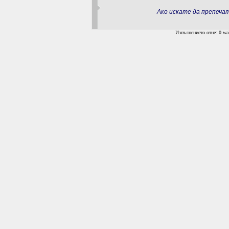
Ако искате да препеч
Изпълнението отне: 0 wal