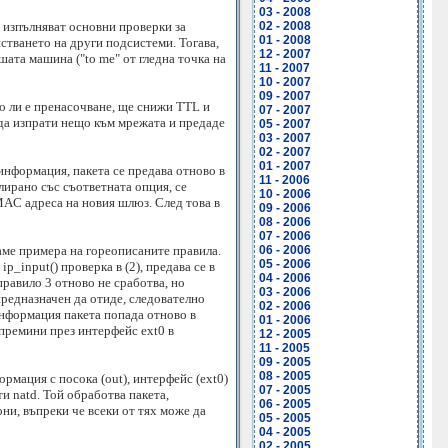
03 - 2008
се изпълняват основни проверки за
02 - 2008
01 - 2008
ействането на други подсистеми. Тогава,
12 - 2007
ашата машина ("to me" от гледна точка на
11 - 2007
10 - 2007
09 - 2007
ено ли е пренасочване, ще снижи TTL и
07 - 2007
и да изпрати нещо към мрежата и предаде
05 - 2007
03 - 2007
02 - 2007
01 - 2007
информация, пакета се предава отново в
11 - 2006
илирано със съответната опция, се
10 - 2006
 MAC адреса на новия шлюз. След това в
09 - 2006
08 - 2006
07 - 2006
даме примера на гореописаните правила.
06 - 2006
05 - 2006
p_input() проверка в (2), предава се в
04 - 2006
правило 3 отново не сработва, но
03 - 2006
 предназначен да отиде, следователно
02 - 2006
и информация пакета попада отново в
01 - 2006
 премини през интерфейс ext0 в
12 - 2005
11 - 2005
09 - 2005
08 - 2005
ормация с посока (out), интерфейс (ext0)
07 - 2005
ти natd. Той обработва пакета,
06 - 2005
ни, въпреки че всеки от тях може да
05 - 2005
04 - 2005
02 - 2005