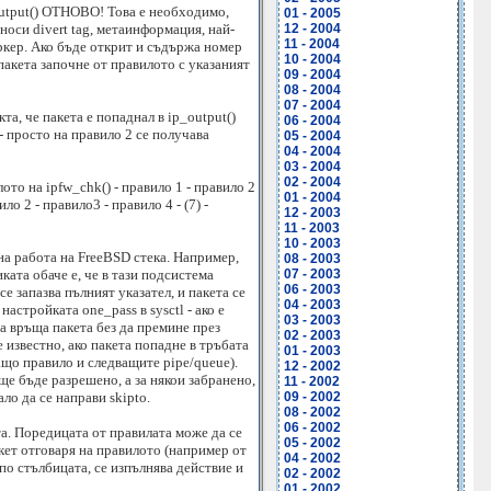
_output() ОТНОВО! Това е необходимо,
01 - 2005
носи divert tag, метаинформация, най-
12 - 2004
11 - 2004
аркер. Ако бъде открит и съдържа номер
10 - 2004
а пакета започне от правилото с указаният
09 - 2004
08 - 2004
07 - 2004
та, че пакета е попаднал в ip_output()
06 - 2004
 - просто на правило 2 се получава
05 - 2004
04 - 2004
03 - 2004
02 - 2004
ото на ipfw_chk() - правило 1 - правило 2
01 - 2004
вило 2 - правило3 - правило 4 - (7) -
12 - 2003
11 - 2003
10 - 2003
 на работа на FreeBSD стека. Например,
08 - 2003
иката обаче е, че в тази подсистема
07 - 2003
06 - 2003
е запазва пълният указател, и пакета се
04 - 2003
стройката one_pass в sysctl - ако е
03 - 2003
га връща пакета без да премине през
02 - 2003
 известно, ако пакета попадне в тръбата
01 - 2003
ващо правило и следващите pipe/queue).
12 - 2002
ще бъде разрешено, а за някои забранено,
11 - 2002
ло да се направи skipto.
09 - 2002
08 - 2002
06 - 2002
та. Поредицата от правилата може да се
05 - 2002
акет отговаря на правилото (например от
04 - 2002
 по стълбицата, се изпълнява действие и
02 - 2002
01 - 2002