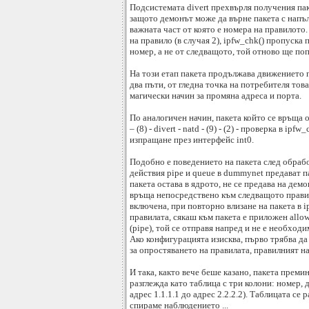
Подсистемата divert прехвърля получения паке
защото демонът може да върне пакета с напълн
важната част от която е номера на правилото.
на правило (в случая 2), ipfw_chk() пропуска п
номер, а не от следващото, той отново ще попа
На този етап пакета продължава движението по 
два пъти, от гледна точка на потребителя това
магически начин за промяна адреса и порта.
По аналогичен начин, пакета който се връща от
– (8) - divert - natd - (9) - (2) - проверкa в ipf
изпращане през интерфейс int0.
Подобно е поведението на пакета след обработ
действия pipe и queue в dummynet предават пак
пакета остава в ядрото, не се предава на дем
връща непосредствено към следващото правило,
включена, при повторно влизане на пакета в i
правилата, сякаш към пакета е приложен allow
(pipe), той се отправя напред и не е необходи
Ако конфигурацията изисква, първо трябва да 
за опростяването на правилата, правилният на
И така, както вече беше казано, пакета прем
разглежда като таблица с три колони: номер, 
адрес 1.1.1.1 до адрес 2.2.2.2). Таблицата се
спираме наблюдението ...