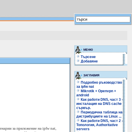
МЕНЮ
Търсене
Добавяне
ЗАГЛАВИЯ
Подробно ръководство
за ipfw nat
Mikrotik + Openvpn +
android
Как работи DNS, част 3 -
инсталация на DNS cache
сървър.
Периодична таблица на
дистрибуциите на Linux ...
Как работи DNS, част 2 -
Топология, Authoritative
енарии за приложение на ipfw nat,
servers