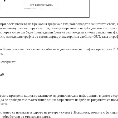
при постъпването на мрежовия трафика в тях, той попадат в защитната стена, 
преминаващ през маршрутизатора, попада в правилата на ipfw два пъти – първо 
р, чрез които ще бъде препредаден (сега не разглеждаме случая с включена филт
Както изходящия трафик от самия маршрутизатор, има свой път OUT, така и тр
 Гончаров – частта в която се обяснява движението на трафика чрез схема 2. Ху
е.
е следният:
xt0
темата прикрепя към съдържанието му допълнителна информация, видимо с tcp
е да се провери със съответните опции в правилата на ipfw, на рисунката са пок
ежата.
 които се повикват в ядрото на рутера - схема 2. Всъщност, точките с функции
е - обработени от мрежовата карта.