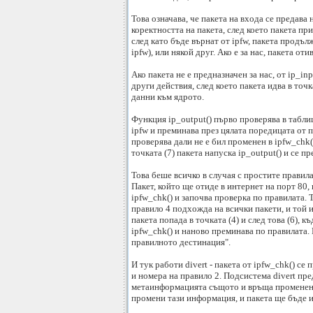
Това означава, че пакета на входа се предава 
коректността на пакета, след което пакета при
след като бъде върнат от ipfw, пакета продълж
ipfw), или някой друг. Ако e за нас, пакета от
Ако пакета не е предназначен за нас, от ip_in
други действия, след което пакета идва в точ
данни към ядрото.
Функция ip_output() първо проверява в табли
ipfw и преминава през цялата поредицата от пр
проверява дали не е бил променен в ipfw_chk(
точката (7) пакета напуска ip_output() и се п
Това беше всичко в случая с простите правила
Пакет, който ще отиде в интернет на порт 80, 
ipfw_chk() и започва проверка по правилата. 
правило 4 подхожда на всички пакети, и той из
пакета попада в точката (4) и след това (6), 
ipfw_chk() и наново преминава по правилата. 
правилното дестинация".
И тук работи divert - пакета от ipfw_chk() се
и номера на правило 2. Подсистема divert пре
метаинформацията същото и връща променения 
промени тази информация, и пакета ще бъде и