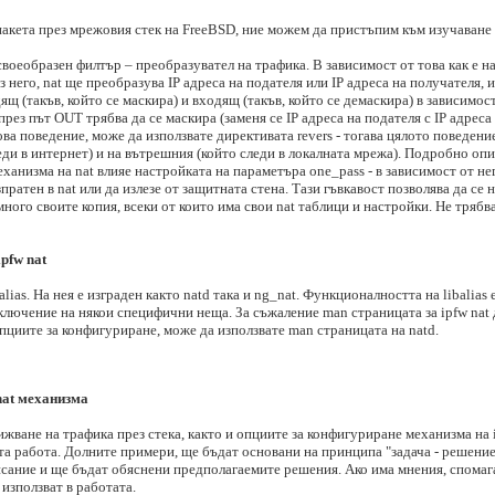
пакета през мрежовия стек на FreeBSD, ние можем да пристъпим към изучаване п
своеобразен филтър – преобразувател на трафика. В зависимост от това как е нас
 него, nat ще преобразува IP адреса на подателя или IP адреса на получателя,
ящ (такъв, който се маскира) и входящ (такъв, който се демаскира) в зависимост
през път OUT трябва да се маскира (заменя се IP адреса на подателя с IP адреса
това поведение, може да използвате директивата revers - тогава цялото поведен
ди в интернет) и на вътрешния (който следи в локалната мрежа). Подробно опи
еханизма на nat влияе настройката на параметъра one_pass - в зависимост от н
зпратен в nat или да излезе от защитната стена. Тази гъвкавост позволява да се
много своите копия, всеки от които има свои nat таблици и настройки. Не трябва,
pfw nat
alias. На нея е изграден както natd така и ng_nat. Функционалността на libalias 
изключение на някои специфични неща. За съжаление man страницата за ipfw nat
опциите за конфигуриране, може да използвате man страницата на natd.
nat механизма
ижване на трафика през стека, както и опциите за конфигуриране механизма на 
ата работа. Долните примери, ще бъдат основани на принципа "задача - решение
сание и ще бъдат обяснени предполагаемите решения. Ако има мнения, спомага
 използват в работата.