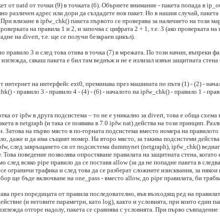
т от natd от точки (9) в точката (6). Обърнете внимание - пакета попада в ip
о различен адрес или дори да създадете нов пакет. Но в нашия случай, пакета 
 При влизане в ipfw_chk() пакета първото се проверява за наличието на този м
роверката на правила 1 и 2, и започва с цифрата 2 + 1, т.е. 3 (ако проверката н
дне на divert, т.е. ще се получи безкраен цикъл).
правило 3 и след това отива в точка (7) в мрежата. По този начин, въпреки фак
 изглежда, сякаш пакета е бил там веднъж и не е излизал извън защитната стена
 интернет на интерфейс ext0, преминава през машината по пътя (1) - (2) - начал
w_chk() - правило 3 - правило 4 - (4) - (6) - началото на ipfw_chk() - правило 1 - пра
ка от ipfw в друга подсистема – то не е уникално за divert, това е обща схема
ета в netgraph (и така се появява в 7.0 ipfw nat) действа на този принцип. Разл
он. Затова на първо място в по-горната подсистема вместо номера на правилото с
 даже и да има същият номер. На второ място, за такива подсистеми действа на
pfw, след завръщането си от подсистема dummynet (netgraph), ipfw_chk() ведна
. Това поведение позволява опростяване правилата на защитната стена, когато е
мо след всяко pipe правило да се поставя allow (за да не попадне пакета в след
се ограничи трафика и след това да се разберат сложните изисквания, за някои 
бор ще бъде включване на one_pass - вместо allow, до pipe правилата, би трябва
инава през поредицата от правила последователно, във възходящ ред на правила
действие (и неговите параметри, като log), както и условията, при които един п
 разглежда отгоре надолу, пакета се сравнява с условията. При първо съвпадение