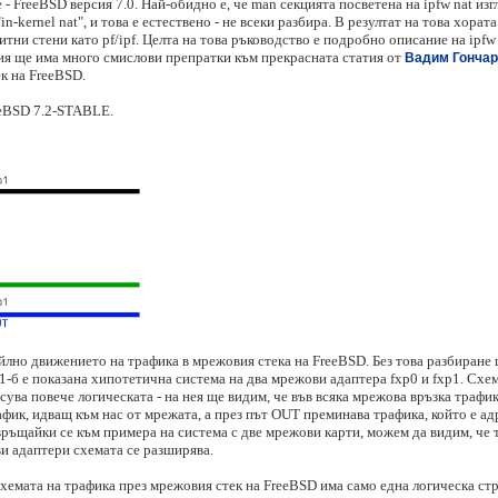
 - FreeBSD версия 7.0. Най-обидно е, че man секцията посветена на ipfw nat изг
in-kernel nat", и това е естествено - не всеки разбира. В резултат на това хорат
тни стени като pf/ipf. Целта на това ръководство е подробно описание на ipfw
ия ще има много смислови препратки към прекрасната статия от
Вадим Гончаро
к на FreeBSD.
eeBSD 7.2-STABLE.
лно движението на трафика в мрежовия стека на FreeBSD. Без това разбиране ц
 1-б е показана хипотетична система на два мрежови адаптера fxp0 и fxp1. Схем
есува повече логическата - на нея ще видим, че във всяка мрежова връзка трафик
афик, идващ към нас от мрежата, а през път OUT преминава трафика, който е ад
връщайки се към примера на система с две мрежови карти, можем да видим, че т
и адаптери схемата се разширява.
хемата на трафика през мрежовия стек на FreeBSD има само една логическа стр