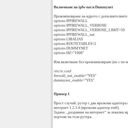
Включване на ipfw nat и Dummynet
Прекомпилиране на ядрото с допълнителните
options IPFIREWALL
options IPFIREWALL_VERBOSE
options IPFIREWALL_VERBOSE_LIMIT=50
options IPFIREWALL_nat
options LIBALIAS
options ROUTETABLES=2
options DUMMYNET
options HZ="1000"
Или включване без прекомпилиране (но с по-
/etc/rc.conf
firewall_nat_enable="YES"
dummynet_enable="YES"
Пример 1
Прост случай: рутер с два мрежови адаптера 
интернет 1.2.3.4 (мрежови адаптер em0).
Задача: „раздаване на интернет“ за локална 
портове на този рутера.