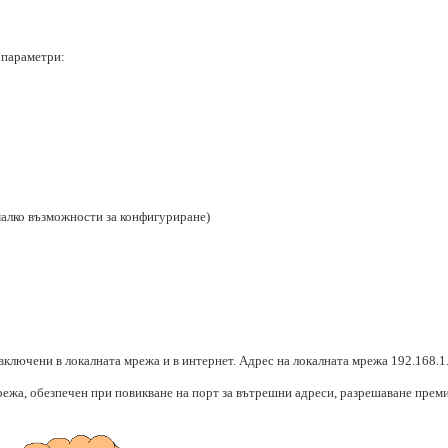
 параметри:
малко възможности за конфигуриране)
включени в локалната мрежа и в интернет. Адрес на локалната мрежа 192.168.1.
мрежа, обезпечен при повикване на порт за вътрешни адреси, разрешаване прем