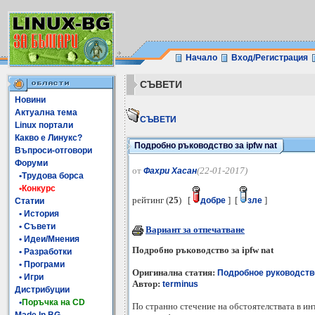
Начало
Вход/Регистрация
СЪВЕТИ
Новини
Актуална тема
СЪВЕТИ
Linux портали
Какво е Линукс?
Подробно ръководство за ipfw nat
Въпроси-отговори
Форуми
от
(22-01-2017)
Фахри Хасан
•Трудова борса
•Конкурс
рейтинг (
25
) [
] [
]
добре
зле
Статии
• История
• Съвети
Вариант за отпечатване
• Идеи/Мнения
Подробно ръководство за ipfw nat
• Разработки
• Програми
Оригинална статия:
Подробное руководство
• Игри
Автор:
terminus
Дистрибуции
•
Поръчка на CD
По странно стечение на обстоятелствата в ин