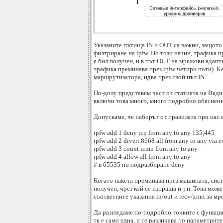
Указаните пътища IN и OUT са важни, защото 
филтриране на ipfw. По този начин, трафика 
е бил получен, и в път OUT на мрежови адапте
трафика преминава през ipfw четири пъти). 
маршрутизатора, идва през свой път IN.
По-долу представям част от статията на Вадим
включи това много, много подробно обяснени
Допускаме, че наборът от правилата при нас 
ipfw add 1 deny tcp from any to any 135,445
ipfw add 2 divert 8668 all from any to any via e
ipfw add 3 count icmp from any to any
ipfw add 4 allow all from any to any
# в 65535 по подразбиране deny
Когато пакета преминава през машината, сис
получен, чрез кой се изпраща и т.н. Това мож
съответните указания in/out и recv/xmit за мр
Да разгледаме по-подробно точките с функции,
тя е само една, и се различава по параметрит