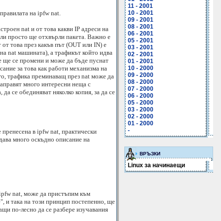
11 - 2001
равилата на ipfw nat.
10 - 2001
09 - 2001
08 - 2001
троен nat и от това какви IP адреси на
06 - 2001
 или просто ще отхвърли пакета. Важно е
05 - 2001
 от това през какъв път (OUT или IN) е
03 - 2001
 на nat машината), а трафикът който идва
02 - 2001
ие ще се промени и може да бъде пуснат
01 - 2001
сание за това как работи механизма на
10 - 2000
09 - 2000
его, трафика преминаващ през nat може да
08 - 2000
 направят много интересни неща с
07 - 2000
 да се обединяват няколко копия, за да се
06 - 2000
05 - 2000
03 - 2000
02 - 2000
01 - 2000
-
е пренесена в ipfw nat, практически
 дава много оскъдно описание на
ВРЪЗКИ
Linux за начинаещи
ipfw nat, може да пристъпим към
", и така на този принцип постепенно, ще
щи по-лесно да се разбере изучавания