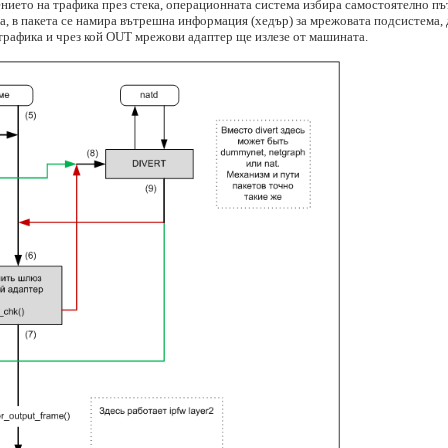
нието на трафика през стека, операционната система избира самостоятелно пъ
ва, в пакета се намира вътрешна информация (хедър) за мрежовата подсистема, 
трафика и чрез кой OUT мрежови адаптер ще излезе от машината.