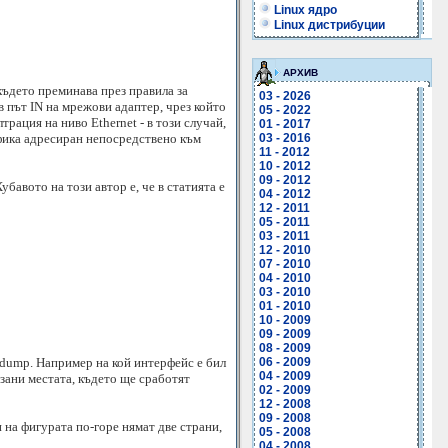
Linux ядро
Linux дистрибуции
АРХИВ
където преминава през правила за
03 - 2026
в път IN на мрежови адаптер, чрез който
05 - 2022
рация на ниво Ethernet - в този случай,
01 - 2017
афика адресиран непосредствено към
03 - 2016
11 - 2012
10 - 2012
09 - 2012
бавото на този автор е, че в статията е
04 - 2012
12 - 2011
05 - 2011
03 - 2011
12 - 2010
07 - 2010
04 - 2010
03 - 2010
01 - 2010
10 - 2009
09 - 2009
08 - 2009
dump. Например на кой интерфейс е бил
06 - 2009
04 - 2009
азани местата, където ще сработят
02 - 2009
12 - 2008
09 - 2008
 на фигурата по-горе нямат две страни,
05 - 2008
04 - 2008