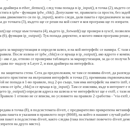
на драйвера в ether_demux(), след това попада в ip_input(), в точка (2), където 
стига в ipfw - функция ipfw_chk(). Допускаме че, правилата са прости, без зад
ава движението си по ip_input(), която следи, дали пакета е предназначен за н
ива до точката (3), където ще се реши на кой сокет и коя програма ще го изпрати.
put() ще отиде към точката (4), където ip_forward() ще провери в sysctl, позвол
ка (6), функция ip_output(). Тук попада директно, и когато някоя програма реш
цата за маршрутизация и определя шлюз, и на кой интерфейс се намира. С тази 
авила. После излиза от ipfw_chk() и се връща в ip_output(), ако ядрото е комп
) - ако е да, отново се проверява таблицата за маршрутизация, за да се получи
редава по- надолу в Layer 2, и към драйвера на интерфейса.
 на защитната стена. Сега да предположим, че там се появява divert, да разгле
когато пристигне на вътрешния интерфейс в точка (1), преминава първоначална i
Той не попада в 1-во правило, под 2-ро също, там има интерфейс на името int0, 
лиза от ipfw_chk() и се връща в ip_input(). Там се изяснява, къде в интернет е
където ip_output() определя адреса на шлюза и че интерфейсът ще е ext0, с таз
Правило 1 отново не се вписва, но условието на правило 2 сработва - "via ext0,
 предава в точка (8), в подсистемата divert, с предварително прикрепена метаинф
дава пакета в указания в правилото порт (8668), на който в нашият случай рабо
пакет в подсистема divert, както следва (така постъпват повечето divert демо
зпратен на друго място).