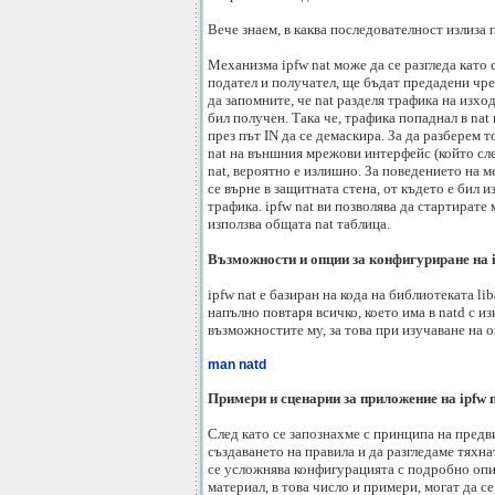
Вече знаем, в каква последователност излиза 
Механизма ipfw nat може да се разгледа като 
подател и получател, ще бъдат предадени чрез
да запомните, че nat разделя трафикa на изход
бил получен. Така че, трафика попаднал в nat 
през път IN да се демаскира. За да разберем 
nat на външния мрежови интерфейс (който сле
nat, вероятно е излишно. За поведението на м
се върне в защитната стена, от където е бил и
трафика. ipfw nat ви позволява да стартирате 
използва общата nat таблица.
Възможности и опции за конфигуриране на i
ipfw nat е базиран на кода на библиотеката lib
напълно повтаря всичко, което има в natd с 
възможностите му, за това при изучаване на 
man natd
Примери и сценарии за приложение на ipfw 
След като се запознахме с принципа на предв
създаването на правила и да разгледаме тяхн
се усложнява конфигурацията с подробно опи
материал, в това число и примери, могат да се