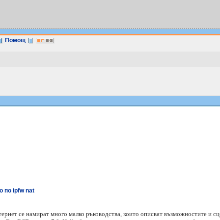
Помощ
 по ipfw nat
тернет се намират много малко ръководства, които описват възможностите и сц