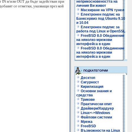
т IN и/или OUT да бъде задействан при
неприкосновеността на
личния Ви живот
добавят се отметки, указващи през кой
Маскиране на VPN тунел
Електронен подпис на
Банксервиз под Ubuntu 9.10
и 10.04
Електронен подпис за
работа под Linux и OpenSSL
FreeBSD 8.0 Обединение
на няколко мрежови
интерфейса в един
FreeBSD 8.0 Обединение
на няколко мрежови
интерфейса в един
ПОДКАТЕГОРИИ
Десктоп
Сигурност
Кирилизация
Основни знания и
средства
Трикове
Практически опит
Драйвери/Хардуер
Linux<->Windows
Файлови системи
Мрежа
FreeBSD
Възможности на Linux