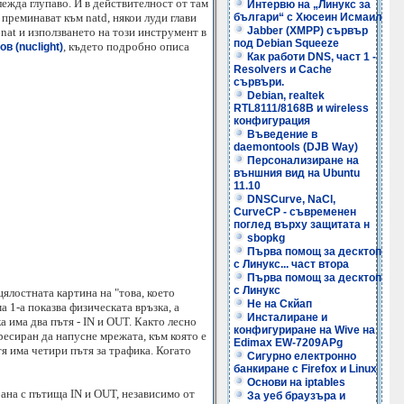
лежда глупаво. И в действителност от там
Интервю на „Линукс за
а преминават към natd, някои луди глави
българи“ с Хюсеин Исмаил
Jabber (XMPP) сървър
 nat и използването на този инструмент в
под Debian Squeeze
, където подробно описа
в (nuclight)
Как работи DNS, част 1 -
Resolvers и Cache
сървъри.
Debian, realtek
RTL8111/8168B и wireless
конфигурация
Въведение в
daemontools (DJB Way)
Персонализиране на
външния вид на Ubuntu
11.10
DNSCurve, NaCl,
CurveCP - съвременен
поглед върху защитата н
sbopkg
Първа помощ за десктоп
с Линукс... част втора
Първа помощ за десктоп
с Линукс
ялостната картина на "това, което
Не на Скйап
а 1-а показва физическата връзка, а
Инсталиране и
а има два пътя - IN и OUT. Както лесно
конфигуриране на Wive на
ресиран да напусне мрежата, към която е
Edimax EW-7209APg
я има четири пътя за трафика. Когато
Сигурно електронно
банкиране с Firefox и Linux
Основи на iptables
ана с пътища IN и OUT, независимо от
За уеб браузъра и