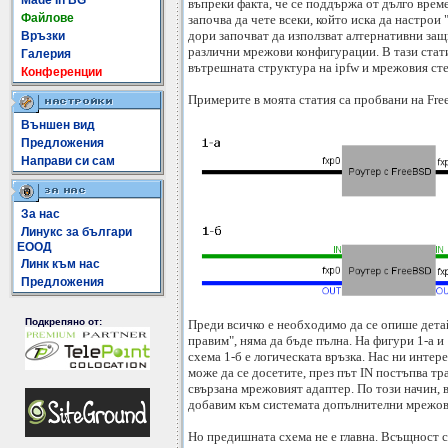
Made In BG
въпреки факта, че се поддържа от дълго време
Файлове
започва да чете всеки, който иска да настрои "
дори започват да използват алтернативни защи
Връзки
различни мрежови конфигурации. В тази стат
Галерия
вътрешната структура на ipfw и мрежовия сте
Конференции
Примерите в моята статия са пробвани на Fr
Външен вид
Предложения
Направи си сам
За нас
Линукс за българи
ЕООД
Линк към нас
Предложения
Подкрепяно от:
Преди всичко е необходимо да се опише детай
правим", няма да бъде пълна. На фигури 1-а и
схема 1-б е логическата връзка. Нас ни интер
може да се досетите, през път IN постъпва тр
свързана мрежовият адаптер. По този начин, 
добавим към системата допълнителни мрежов
Но предишната схема не е главна. Всъщност с