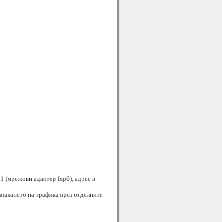
1 (мрежови адаптер fxp0), адрес в
инаването на трафика през отделните