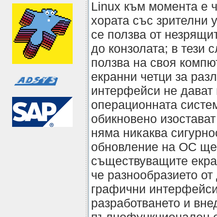
Linux към момента е 
хората със зрителни 
се ползва от незрящи
до конзолата; в тези 
ползва на своя компю
екранни четци за раз
интерфейси не дават
операционната систе
обикновено изостават 
няма никаква сигурно
обновление на ОС ще
съществуващите екра
че разнообразието от
графични интерфейси
разработването и вне