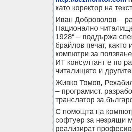
като коректор на текс
Иван Доброволов – ра
Национално читалище 
1928“ – поддържа спе
брайлов печат, както
компютри за ползване
ИТ консултант e по р
читалището и другите
Живко Томов, Рехабил
– програмист, разраб
транслатор за българ
С помощта на компют
софтуер за незрящи м
реализират професион