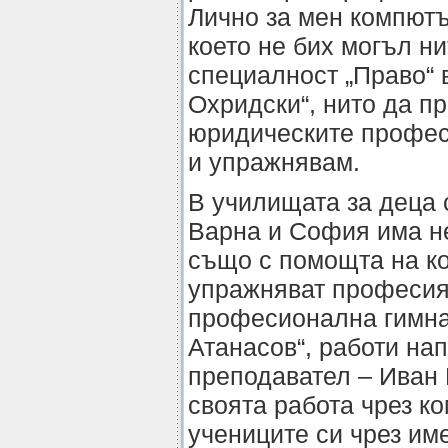
Лично за мен компютъ
което не бих могъл н
специалност „Право“ 
Охридски“, нито да п
юридическите профес
и упражнявам.
В училищата за деца 
Варна и София има не
също с помощта на ко
упражняват професият
професионална гимна
Атанасов“, работи на
преподавател – Иван 
своята работа чрез к
учениците си чрез им