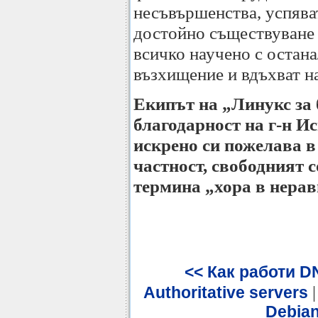
несъвършенства, успяват
достойно съществуване и
всичко научено с остана
възхищение и вдъхват н
Екипът на „Линукс за 
благодарност на г-н И
искрено си пожелава в
частност, свободният с
термина „хора в нера
<< Как работи DN
Authoritative servers
Debian