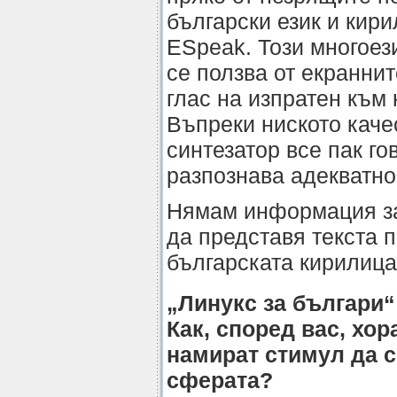
български език и кири
ESpeak. Този многоез
се ползва от екраннит
глас на изпратен към н
Въпреки ниското качес
синтезатор все пак го
разпознава адекватно
Нямам информация за
да представя текста 
българската кирилица
„Линукс за българи“
Как, според вас, хор
намират стимул да с
сферата?