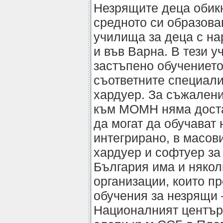
Незрящите деца обик
средното си образова
училища за деца с н
и във Варна. В тези у
застъпено обучението
съответните специали
хардуер. За съжалени
към МОМН няма доста
да могат да обучават
интегрирано, в масов
хардуер и софтуер за
България има и някол
организации, които п
обучения за незрящи 
Националният център