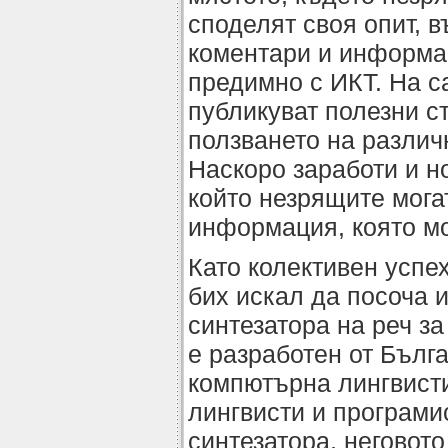
споделят своя опит, в
коментари и информа
предимно с ИКТ. На 
публикуват полезни ст
ползването на различ
Наскоро заработи и н
който незрящите мога
информация, която мо
Като колективен успе
бих искал да посоча 
синтезатора на реч з
е разработен от Бълг
компютърна лингвисти
лингвисти и програми
синтезатора, неговот