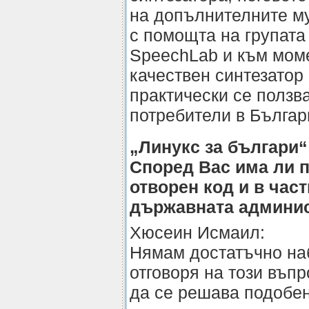
на допълнителните му
с помощта на групата
SpeechLab и към мом
качествен синтезатор 
практически се ползв
потребители в Българ
„Линукс за българи“
Според Вас има ли 
отворен код и в час
държавната админи
Хюсеин Исмаил:
Нямам достатъчно наб
отговоря на този въпр
да се решава подобен