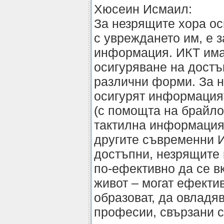
Хюсеин Исмаил:
За незрящите хора ос
с увреждането им, е 
информация. ИКТ има
осигуряване на дост
различни форми. За 
осигурят информация
(с помощта на брайло
тактилна информация.
другите съвременни И
достъпни, незрящите 
по-ефективно да се в
живот – могат ефектив
образоват, да овладяв
професии, свързани с