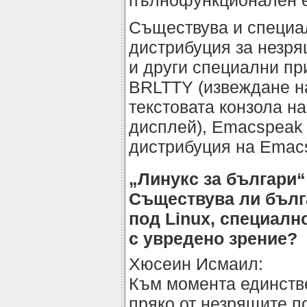
пълнофункционален е
Съществува и специа
дистрибуция за незря
и други специални пр
BRLTTY (извеждане н
текстовата конзола н
дисплей), Emacspeak
дистрибуция на Emacs
„Линукс за българи“
Съществува ли бълг
под Linux, специалн
с увредено зрение?
Хюсеин Исмаил:
Към момента единств
пряко от незрящите п