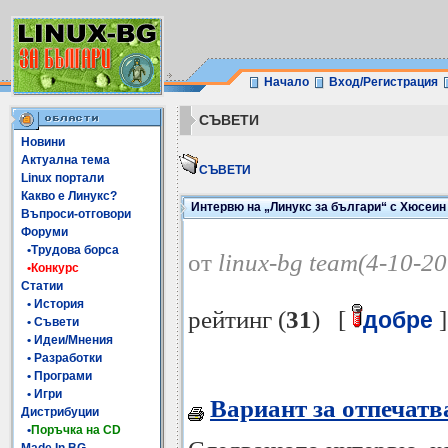
Начало
Вход/Регистрация
СЪВЕТИ
Новини
Актуална тема
СЪВЕТИ
Linux портали
Какво е Линукс?
Интервю на „Линукс за българи“ с Хюсеи
Въпроси-отговори
Форуми
•Трудова борса
от
linux-bg team(4-10-2
•Конкурс
Статии
• История
рейтинг (
31
) [
]
добре
• Съвети
• Идеи/Мнения
• Разработки
• Програми
• Игри
Вариант за отпечатв
Дистрибуции
•
Поръчка на CD