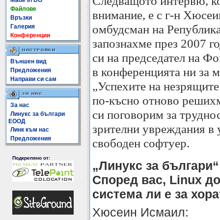
Следващото интервю, к
Made In BG
Файлове
внимание, е с г-н Хюсеи
Връзки
омбудсман на Република
Галерия
Конференции
запознахме през 2007 го
си на председател на Ф
Външен вид
в конференцията ни за м
Предложения
Направи си сам
„Успехите на незрящите
по-късно отново решихм
За нас
си поговорим за труднос
Линукс за българи
ЕООД
зрителни увреждания в 
Линк към нас
Предложения
свободен софтуер.
Подкрепяно от:
„Линукс за българи“
Според вас, Linux д
система ли е за хор
Хюсеин Исмаил: