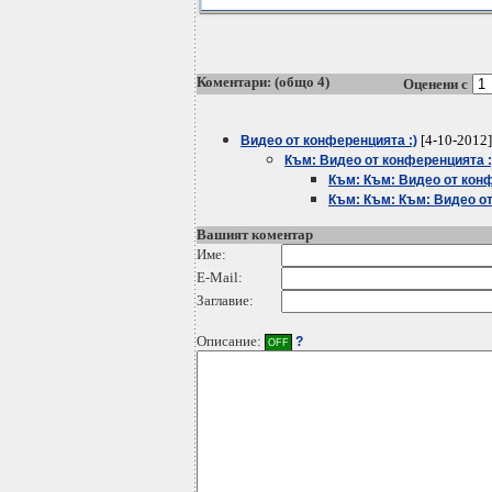
Коментари: (общо 4)
Оценени с
[4-10-2012]
Видео от конференцията :)
Към: Видео от конференцията :
Към: Към: Видео от конф
Към: Към: Към: Видео от
Вашият коментар
Име:
E-Mail:
Заглавие:
Описание:
?
OFF