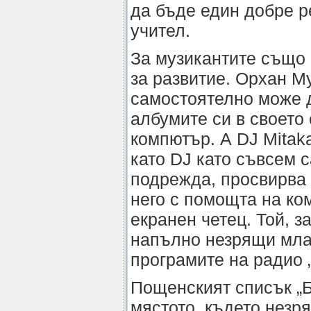
да бъде един добре 
учител.
За музикантите също
за развитие. Орхан М
самостоятелно може д
албумите си в своето 
компютър. А DJ Mitak
като DJ като съвсем 
подрежда, просвирва 
него с помощта на ко
екранен четец. Той, з
напълно незрящи мла
програмите на радио 
Пощенският списък „Б
мястото, където незр