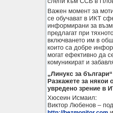
слепи към ССБ в Плов
Важен момент за мот
се обучават в ИКТ сфе
информирани за възм
предлагат при тяхнот
включването им в общ
които са добре инфор
могат ефективно да се
комуникират и забавля
„Линукс за българи“
Разкажете за някои о
увредено зрение в И
Хюсеин Исмаил:
Виктор Любенов – по
и
http://bezmonitor.com